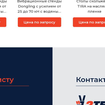
нды
Вибрационные стенды
Столы скольж
 от
Dongling с усилием от
TIRA на масляной
яным
25 до 70 кН с водяным
пленке
охлаждением
у
Цена по запросу
Цена по запр
исту
Контак