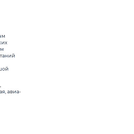
ым
ких
ом
ытаний
шой
,
я, авиа-