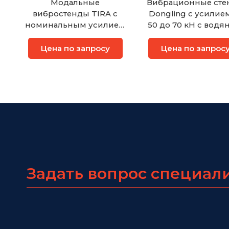
Модальные
Вибрационные сте
вибростенды TIRA с
Dongling с усилием
номинальным усилием
50 до 70 кН с вод
от 100 Н до 2700 Н
охлаждением
Цена по запросу
Цена по запрос
Задать вопрос специал