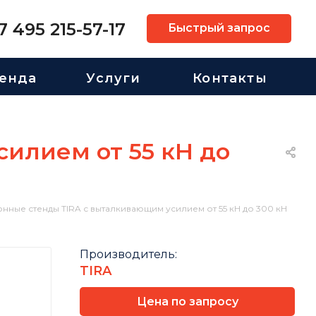
7 495 215-57-17
Быстрый запрос
енда
Услуги
Контакты
илием от 55 кН до
нные стенды TIRA с выталкивающим усилием от 55 кН до 300 кН
Производитель:
TIRA
Цена по запросу