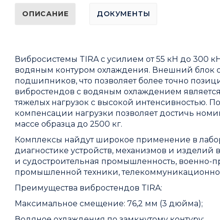
ОПИСАНИЕ
ДОКУМЕНТЫ
Вибросистемы TIRA с усилием от 55 кН до 300
водяным контуром охлаждения. Внешний блок о
подшипников, что позволяет более точно пози
вибростендов с водяным охлаждением являетс
тяжелых нагрузок с высокой интенсивностью. П
компенсации нагрузки позволяет достичь ном
массе образца до 2500 кг.
Комплексы найдут широкое применение в лабо
диагностике устройств, механизмов и изделий в
и судостроительная промышленность, военно-
промышленной техники, телекоммуникационног
Преимущества вибростендов TIRA:
Максимальное смещение: 76,2 мм (3 дюйма);
Водяное охлаждения по замкнутому контуру;