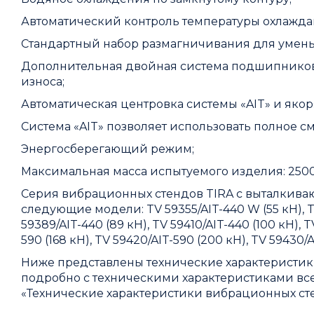
Автоматический контроль температуры охлажд
Стандартный набор размагничивания для умень
Дополнительная двойная система подшипников
износа;
Автоматическая центровка системы «AIT» и якор
Система «AIT» позволяет использовать полное см
Энергосберегающий режим;
Максимальная масса испытуемого изделия: 2500
Серия вибрационных стендов TIRA с выталкиваю
следующие модели: TV 59355/AIT-440 W (55 кН), TV 
59389/AIT-440 (89 кН), TV 59410/AIT-440 (100 кН), TV
590 (168 кН), TV 59420/AIT-590 (200 кН), TV 59430/A
Ниже представлены технические характеристики
подробно с техническими характеристиками в
«
Технические характеристики вибрационных сте