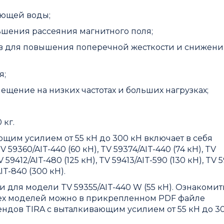
ающей воды;
шения рассеяния магнитного поля;
 для повышения поперечной жесткости и снижени
я;
ещение на низких частотах и больших нагрузках;
 кг.
щим усилием от 55 кН до 300 кН включает в себя
59360/AIT-440 (60 кН), TV 59374/AIT-440 (74 кН), TV
 59412/AIT-480 (125 кН), TV 59413/AIT-590 (130 кН), TV 5
IT-840 (300 кН).
 для модели TV 59355/AIT-440 W (55 кН). Ознакомит
сех моделей можно в прикрепленном PDF файле
ндов TIRA с выталкивающим усилием от 55 кН до 3