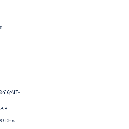
я
9416/AIT-
ься
00 кН
».