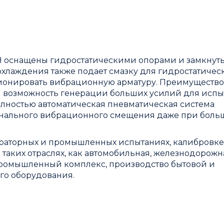
 кН оснащены гидростатическими опорами и замкнут
хлаждения также подает смазку для гидростатичес
ционировать вибрационную арматуру. Преимуществ
я возможность генерации больших усилий для исп
олностью автоматическая пневматическая система
инального вибрационного смещения даже при боль
раторных и промышленных испытаниях, калибровке
 таких отраслях, как автомобильная, железнодорожна
промышленный комплекс, производство бытовой и
о оборудования.