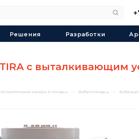
+
Решения
Разработки
Ар
IRA с выталкивающим ус
—
—
Испытательные камеры и стенды
Вибростенды
Вибрацио