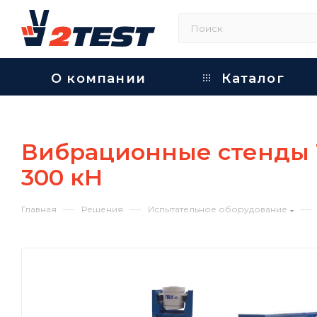
О компании
Каталог
Вибрационные стенды T
300 кН
—
—
—
Главная
Решения
Испытательное оборудование