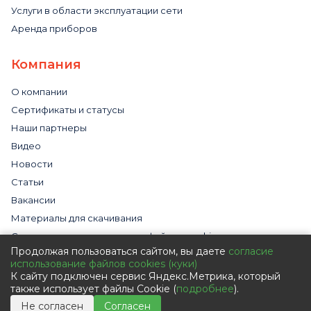
Услуги в области эксплуатации сети
Аренда приборов
Компания
О компании
Сертификаты и статусы
Наши партнеры
Видео
Новости
Статьи
Вакансии
Материалы для скачивания
Cогласие на использование файлов cookies
Продолжая пользоваться сайтом, вы даете
согласие
Обработка персональных данных с помощью сервиса
использование файлов cookies (куки)
«Яндекс.Метрика»
К сайту подключен сервис Яндекс.Метрика, который
Политика в отношении обработки персональных данных
также использует файлы Cookie (
подробнее
).
Пользовательское соглашение
Не согласен
Согласен