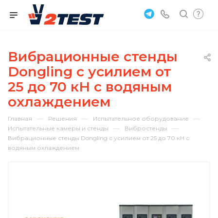
Вибрационные стенды
Dongling с усилием от
25 до 70 кН с водяным
охлаждением
—
—
—
Главная
Решения
Испытательное оборудование
—
—
Испытательные камеры и стенды
Вибростенды
Вибрационные стенды Dongling с усилием от 25 до 70 кН с
водяным охлаждением