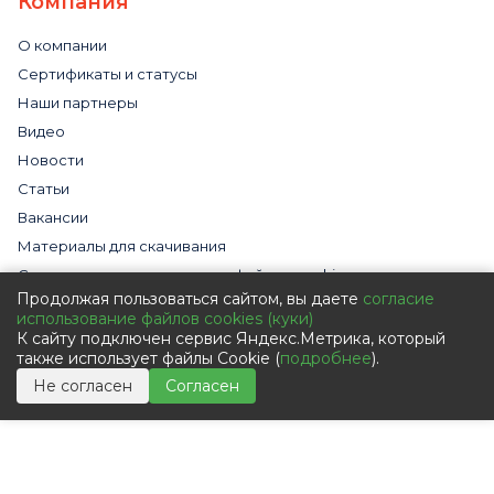
Компания
О компании
Сертификаты и статусы
Наши партнеры
Видео
Новости
Статьи
Вакансии
Материалы для скачивания
Cогласие на использование файлов cookies
Продолжая пользоваться сайтом, вы даете
согласие
Обработка персональных данных с помощью сервиса
использование файлов cookies (куки)
«Яндекс.Метрика»
К сайту подключен сервис Яндекс.Метрика, который
Политика в отношении обработки персональных данных
также использует файлы Cookie (
подробнее
).
Пользовательское соглашение
Не согласен
Согласен
Согласие на обработку персональных данных