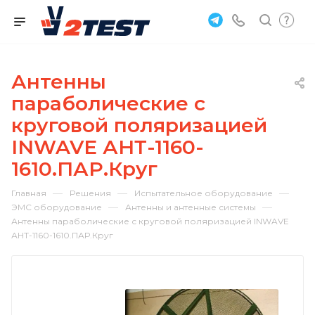
Антенны
параболические с
круговой поляризацией
INWAVE АНТ-1160-
1610.ПАР.Круг
—
—
—
Главная
Решения
Испытательное оборудование
—
—
ЭМС оборудование
Антенны и антенные системы
Антенны параболические с круговой поляризацией INWAVE
АНТ-1160-1610.ПАР.Круг