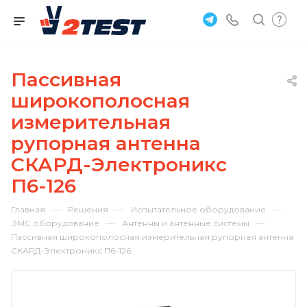
Пассивная
широкополосная
измерительная
рупорная антенна
СКАРД-Электроникс
П6-126
—
—
—
Главная
Решения
Испытательное оборудование
—
—
ЭМС оборудование
Антенны и антенные системы
Пассивная широкополосная измерительная рупорная антенна
СКАРД-Электроникс П6-126