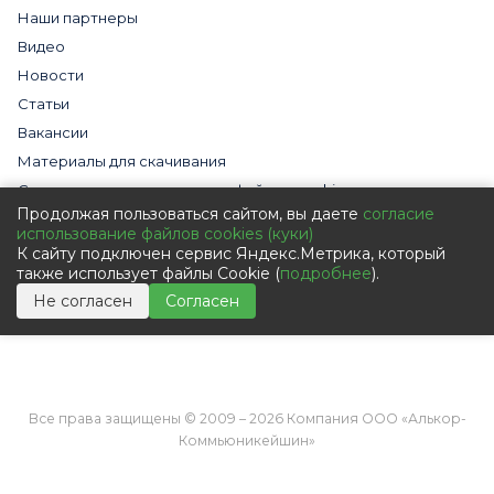
Наши партнеры
Видео
Новости
Статьи
Вакансии
Материалы для скачивания
Cогласие на использование файлов cookies
Продолжая пользоваться сайтом, вы даете
согласие
Обработка персональных данных с помощью сервиса
использование файлов cookies (куки)
«Яндекс.Метрика»
К сайту подключен сервис Яндекс.Метрика, который
Политика в отношении обработки персональных данных
также использует файлы Cookie (
подробнее
).
Пользовательское соглашение
Не согласен
Согласен
Согласие на обработку персональных данных
Все права защищены © 2009 – 2026 Компания ООО «Алькор-
Коммьюникейшин»