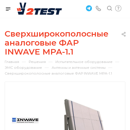
Сверхширокополосные
аналоговые ФАР
INWAVE MPA-1.1
—
—
—
Главная
Решения
Испытательное оборудование
—
—
ЭМС оборудование
Антенны и антенные системы
Сверхширокополосные аналоговые ФАР INWAVE MPA-1.1