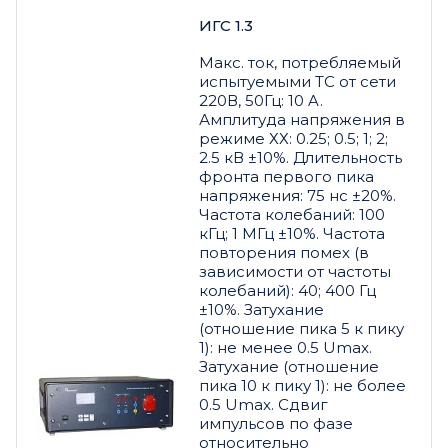
ИГС 1.3
Макс. ток, потребляемый
испытуемыми ТС от сети
220В, 50Гц: 10 A.
Амплитуда напряжения в
режиме ХХ: 0.25; 0.5; 1; 2;
2.5 кВ ±10%. Длительность
фронта первого пика
напряжения: 75 нс ±20%.
Частота колебаний: 100
кГц; 1 МГц ±10%. Частота
повторения помех (в
зависимости от частоты
колебаний): 40; 400 Гц
±10%. Затухание
(отношение пика 5 к пику
1): не менее 0.5 Umax.
Затухание (отношение
пика 10 к пику 1): не более
0.5 Umax. Сдвиг
импульсов по фазе
относительно