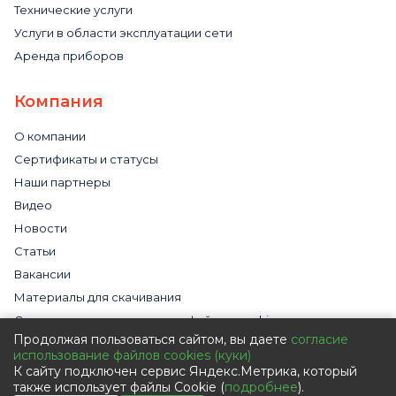
Технические услуги
Услуги в области эксплуатации сети
Аренда приборов
Компания
О компании
Сертификаты и статусы
Наши партнеры
Видео
Новости
Статьи
Вакансии
Материалы для скачивания
Cогласие на использование файлов cookies
Продолжая пользоваться сайтом, вы даете
согласие
Обработка персональных данных с помощью сервиса
использование файлов cookies (куки)
«Яндекс.Метрика»
К сайту подключен сервис Яндекс.Метрика, который
Политика в отношении обработки персональных данных
также использует файлы Cookie (
подробнее
).