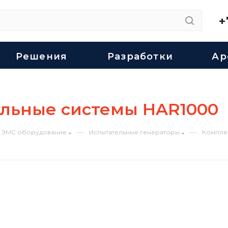
+
Решения
Разработки
Ар
льные системы HAR1000
—
—
ЭМС оборудование
Испытательные генераторы
Компле