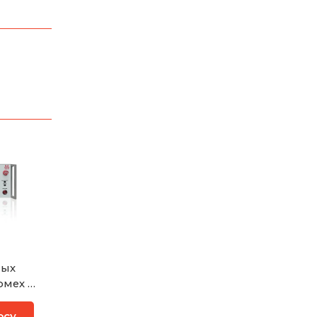
ных
омех и
ьного
осу