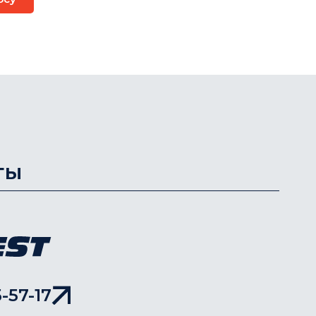
П
ты
-57-17