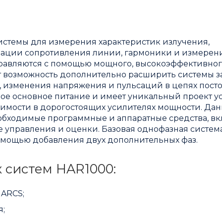
истемы для измерения характеристик излучения,
зации сопротивления линии, гармоники и измерен
правляются с помощью мощного, высокоэффективно
 возможность дополнительно расширить системы за
, изменения напряжения и пульсаций в цепях пост
ое основное питание и имеет уникальный проект у
димости в дорогостоящих усилителях мощности. Да
еобходимые программные и аппаратные средства, в
управления и оценки. Базовая однофазная систем
омощью добавления двух дополнительных фаз.
 систем HAR1000:
ARCS;
я;