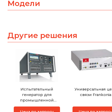
Модели
Другие решения
Испытательный
Универсальная це
генератор для
связи Frankonia
промышленной
электроники EM TEST
UCS 500N7
Цена по запросу
Цена по запрос