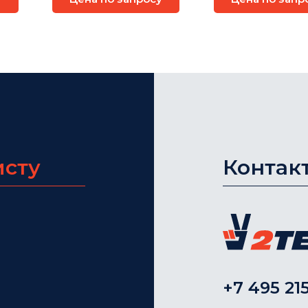
вида ИГК
исту
Контак
+7 495 215