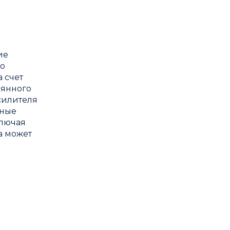
ие
го
 счет
оянного
силителя
нные
ключая
а может