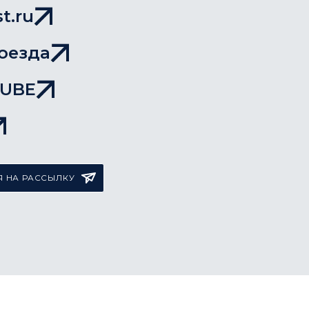
t.ru
оезда
TUBE
 НА РАССЫЛКУ