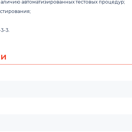
аличию автоматизированных тестовых процедур;
естирования;
3-3.
ки