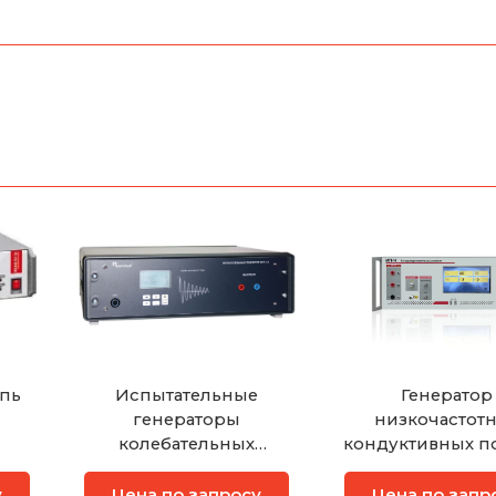
пь
Испытательные
Генератор
генераторы
низкочастот
колебательных
кондуктивных п
затухающих помех
помех
дифференциал
у
Цена по запросу
Цена по запр