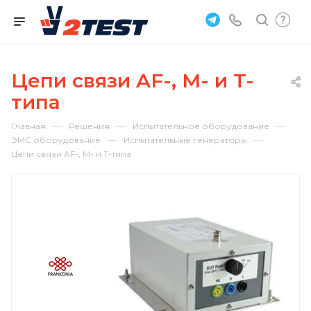
Цепи связи AF-, M- и T-
типа
—
—
—
Главная
Решения
Испытательное оборудование
—
—
ЭМС оборудование
Испытательные генераторы
Цепи связи AF-, M- и T-типа