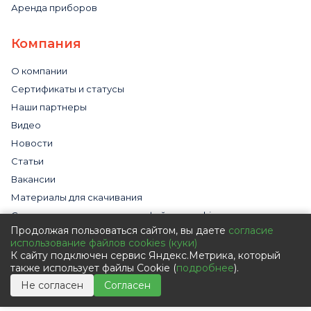
Аренда приборов
Компания
О компании
Сертификаты и статусы
Наши партнеры
Видео
Новости
Статьи
Вакансии
Материалы для скачивания
Cогласие на использование файлов cookies
Продолжая пользоваться сайтом, вы даете
согласие
Обработка персональных данных с помощью сервиса
использование файлов cookies (куки)
«Яндекс.Метрика»
К сайту подключен сервис Яндекс.Метрика, который
Политика в отношении обработки персональных данных
также использует файлы Cookie (
подробнее
).
Пользовательское соглашение
Не согласен
Согласен
Согласие на обработку персональных данных