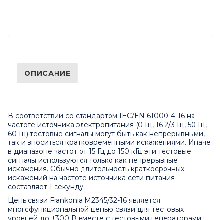
ОПИСАНИЕ
В соответствии со стандартом IEC/EN 61000-4-16 на
частоте источника электропитания (0 Гц, 16 2/3 Гц, 50 Гц,
60 Гц) тестовые сигналы могут быть как непрерывными,
так и вноситься кратковременными искажениями. Иначе
в диапазоне частот от 15 Гц до 150 кГц эти тестовые
сигналы используются только как непрерывные
искажения. Обычно длительность краткосрочных
искажений на частоте источника сети питания
составляет 1 секунду.
Цепь связи Frankonia M2345/32-16 является
многофункциональной цепью связи для тестовых
уровней до ±300 В вместе с тестовыми генераторами