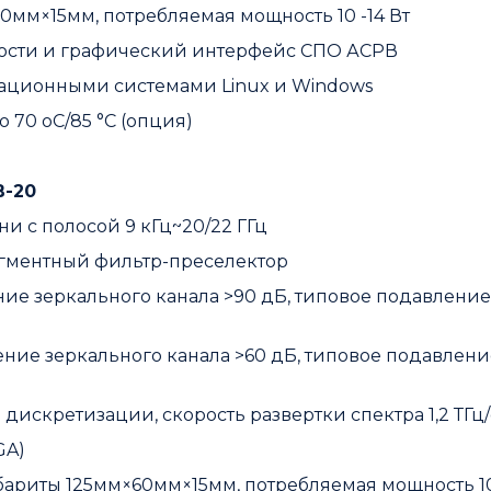
60мм×15мм, потребляемая мощность 10 -14 Вт
мости и графический интерфейс СПО АСРВ
рационными системами Linux и Windows
о 70 oC/85 °C (опция)
В-20
и с полосой 9 кГц~20/22 ГГц
гментный фильтр-преселектор
ение зеркального канала >90 дБ, типовое подавлени
ление зеркального канала >60 дБ, типовое подавлен
дискретизации, скорость развертки спектра 1,2 ТГц/
GA)
габариты 125мм×60мм×15мм, потребляемая мощность 10