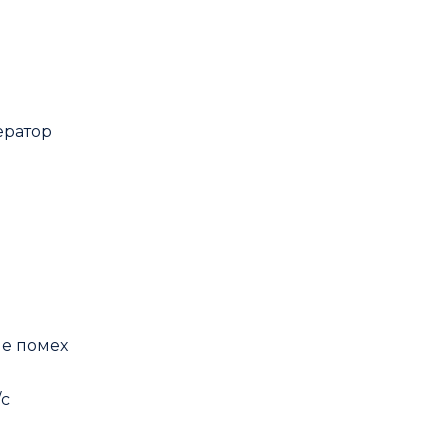
ератор
ие помех
/с