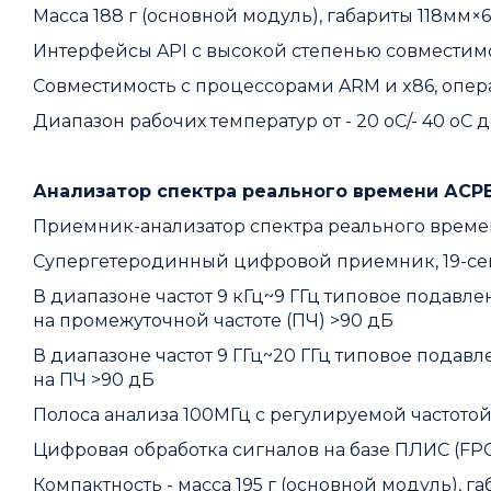
Масса 188 г (основной модуль), габариты 118мм×
Интерфейсы API с высокой степенью совмести
Совместимость с процессорами ARM и x86, опе
Диапазон рабочих температур от - 20 oC/- 40 oC д
Анализатор спектра реального времени АСР
Приемник-анализатор спектра реального времен
Супергетеродинный цифровой приемник, 19-се
В диапазоне частот 9 кГц~9 ГГц типовое подавл
на промежуточной частоте (ПЧ) >90 дБ
В диапазоне частот 9 ГГц~20 ГГц типовое подав
на ПЧ >90 дБ
Полоса анализа 100МГц с регулируемой частотой 
Цифровая обработка сигналов на базе ПЛИС (FP
Компактность - масса 195 г (основной модуль), 