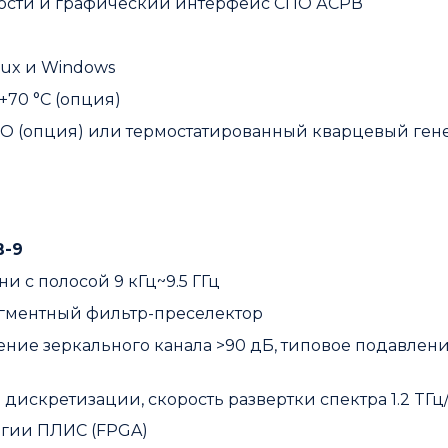
мости и графический интерфейс СПО АСРВ
ux и Windows
+70 °C (опция)
O (опция) или термостатированный кварцевый ген
В-9
 с полосой 9 кГц~9.5 ГГц
гментный фильтр-преселектор
ление зеркального канала >90 дБ, типовое подавлен
дискретизации, скорость развертки спектра 1.2 TГц
огии ПЛИС (FPGA)