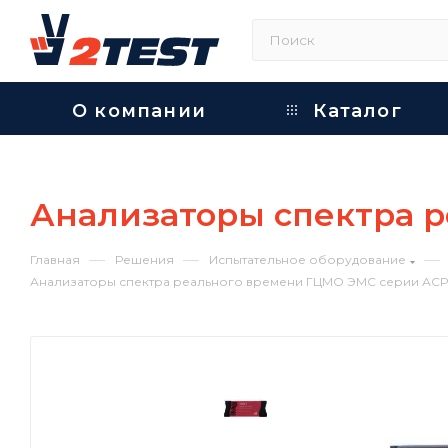
О компании
Каталог
Анализаторы спектра 
—
—
—
Главная
Решения
Испытательное оборудование
Анализаторы спектра реального времени ГЦМО ЭМС серии АС