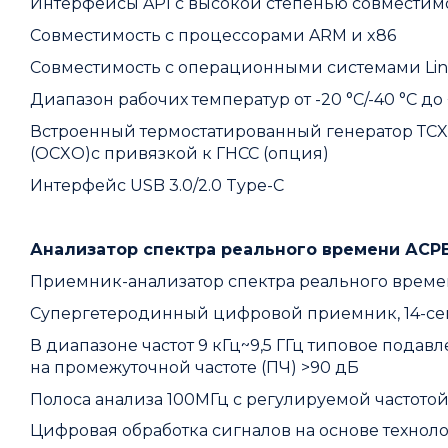
Интерфейсы API с высокой степенью совмести
Совместимость с процессорами ARM и x86
Совместимость с операционными системами Lin
Диапазон рабочих температур от -20 °C/-40 °C до 
Встроенный термостатированный генератор ТCX
(OCXO)с привязкой к ГНСС (опция)
Интерфейс USB 3.0/2.0 Type-C
Анализатор спектра реального времени АСР
Приемник-анализатор спектра реального времени
Супергетеродинный цифровой приемник, 14-се
В диапазоне частот 9 кГц~9,5 ГГц типовое подав
на промежуточной частоте (ПЧ) >90 дБ
Полоса анализа 100МГц с регулируемой частотой 
Цифровая обработка сигналов на основе технол