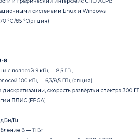
мости и графический интерфейс СПО АСРВ
рационными системами Linux и Windows
70 °C /85 °C(опция)
В-8
 с полосой 9 кГц — 8,5 ГГц
осой 100 кГц — 6,3/8,5 ГГц (опция)
й дискретизации, скорость развёртки спектра 300 ГГ
огии ПЛИС (FPGA)
 дБн/Гц
ебление 8 — 11 Вт