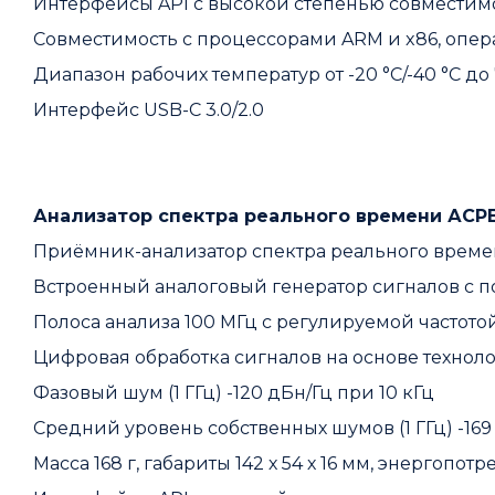
Интерфейсы API с высокой степенью совмести
Совместимость с процессорами ARM и x86, опе
Диапазон рабочих температур от -20 °C/-40 °C до 
Интерфейс USB-С 3.0/2.0
Анализатор спектра реального времени АСР
Приёмник-анализатор спектра реального времени
Встроенный аналоговый генератор сигналов с пол
Полоса анализа 100 МГц с регулируемой частото
Цифровая обработка сигналов на основе технол
Фазовый шум (1 ГГц) -120 дБн/Гц при 10 кГц
Средний уровень собственных шумов (1 ГГц) -169
Масса 168 г, габариты 142 х 54 х 16 мм, энергопотр