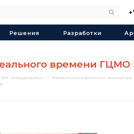
+
Решения
Разработки
Ар
реального времени ГЦМО
—
ЭМС оборудование
Измерительные приемники, анализаторы
РВ