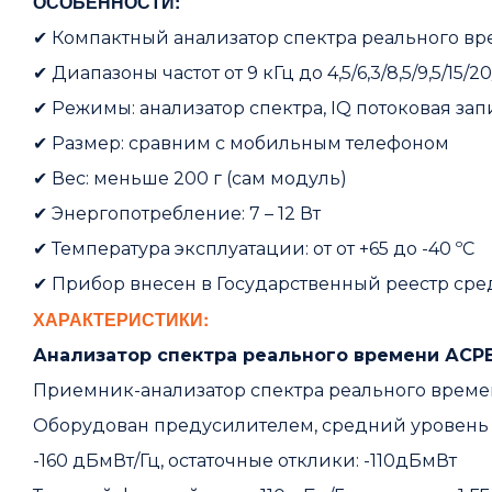
ОСОБЕННОСТИ:
✔
Компактный анализатор спектра реального в
✔
Диапазоны частот от 9 кГц до 4,5/6,3/8,5/9,5/15/2
✔
Режимы: анализатор спектра, IQ потоковая зап
✔
Размер: сравним с мобильным телефоном
✔
Вес: меньше 200 г (сам модуль)
✔
Энергопотребление: 7 – 12 Вт
✔
Температура эксплуатации: от от +65 до -40 ºC
✔
Прибор внесен в Государственный реестр сре
ХАРАКТЕРИСТИКИ:
Анализатор спектра реального времени АСР
Приемник-анализатор спектра реального времени 
Оборудован предусилителем, средний уровень 
-160 дБмВт/Гц, остаточные отклики: -110дБмВт