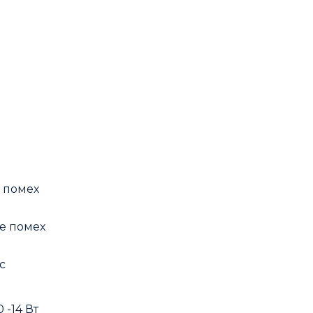
е помех
ие помех
с
 -14 Вт