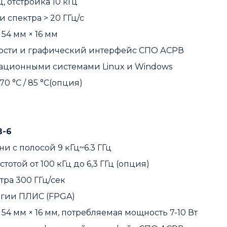
, отстройка 10 кГц
и спектра > 20 ГГц/с
 54 мм × 16 мм
мости и графический интерфейс СПО АСРВ
рационными системами Linux и Windows
70 °C / 85 °C(опция)
В-6
 с полосой 9 кГц~6.3 ГГц
отой от 100 кГц до 6,3 ГГц (опция)
тра 300 ГГц/сек
огии ПЛИС (FPGA)
 54 мм × 16 мм, потребляемая мощность 7-10 Вт