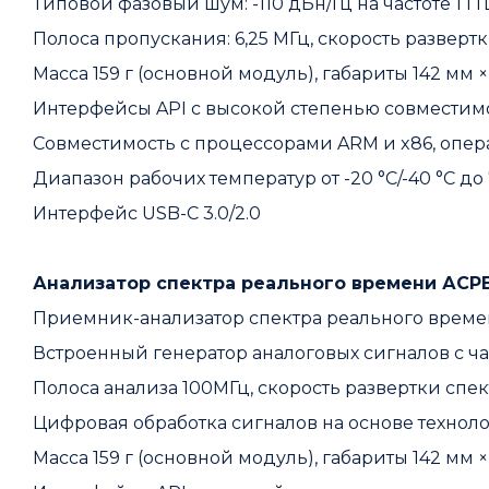
Типовой фазовый шум: -110 дБн/Гц на частоте 1 ГГц
Полоса пропускания: 6,25 МГц, скорость развертк
Масса 159 г (основной модуль), габариты 142 мм ×
Интерфейсы API с высокой степенью совмести
Совместимость с процессорами ARM и x86, опе
Диапазон рабочих температур от -20 °C/-40 °C до 
Интерфейс USB-С 3.0/2.0
Анализатор спектра реального времени АСР
Приемник-анализатор спектра реального времени
Встроенный генератор аналоговых сигналов с част
Полоса анализа 100МГц, скорость развертки спек
Цифровая обработка сигналов на основе технол
Масса 159 г (основной модуль), габариты 142 мм ×