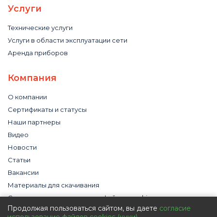
Услуги
Технические услуги
Услуги в области эксплуатации сети
Аренда приборов
Компания
О компании
Сертификаты и статусы
Наши партнеры
Видео
Новости
Статьи
Вакансии
Материалы для скачивания
Cогласие на использование файлов cookies
Продолжая пользоваться сайтом, вы даете
согласие
Обработка персональных данных с помощью сервиса