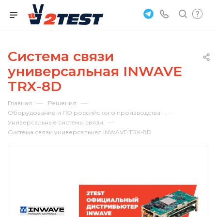
Система связи
универсальная INWAVE
TRX-8D
—
—
Главная
Решения
—
Оборудование и ПО российского производства
—
Универсальные системы связи
Система связи универсальная INWAVE TRX-8D