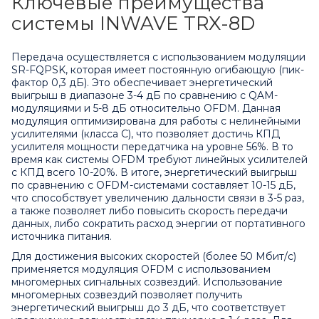
Ключевые преимущества
системы INWAVE TRX-8D
Передача осуществляется с использованием модуляции
SR-FQPSK, которая имеет постоянную огибающую (пик-
фактор 0,3 дБ). Это обеспечивает энергетический
выигрыш в диапазоне 3-4 дБ по сравнению с QAM-
модуляциями и 5-8 дБ относительно OFDM. Данная
модуляция оптимизирована для работы с нелинейными
усилителями (класса C), что позволяет достичь КПД
усилителя мощности передатчика на уровне 56%. В то
время как системы OFDM требуют линейных усилителей
с КПД всего 10-20%. В итоге, энергетический выигрыш
по сравнению с OFDM-системами составляет 10-15 дБ,
что способствует увеличению дальности связи в 3-5 раз,
а также позволяет либо повысить скорость передачи
данных, либо сократить расход энергии от портативного
источника питания.
Для достижения высоких скоростей (более 50 Мбит/с)
применяется модуляция OFDM с использованием
многомерных сигнальных созвездий. Использование
многомерных созвездий позволяет получить
энергетический выигрыш до 3 дБ, что соответствует