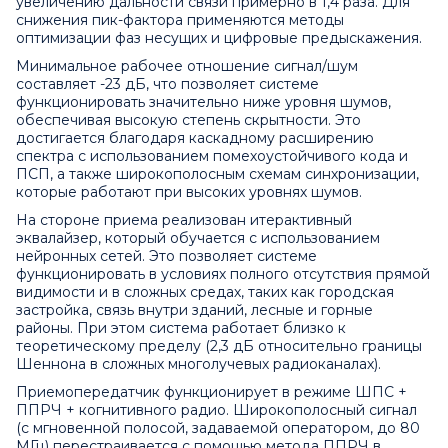
увеличению дальности связи примерно в 1,4 раза. Для
снижения пик-фактора применяются методы
оптимизации фаз несущих и цифровые предыскажения.
Минимальное рабочее отношение сигнал/шум
составляет -23 дБ, что позволяет системе
функционировать значительно ниже уровня шумов,
обеспечивая высокую степень скрытности. Это
достигается благодаря каскадному расширению
спектра с использованием помехоустойчивого кода и
ПСП, а также широкополосным схемам синхронизации,
которые работают при высоких уровнях шумов.
На стороне приема реализован итерактивный
эквалайзер, который обучается с использованием
нейронных сетей. Это позволяет системе
функционировать в условиях полного отсутствия прямой
видимости и в сложных средах, таких как городская
застройка, связь внутри зданий, лесные и горные
районы. При этом система работает близко к
теоретическому пределу (2,3 дБ относительно границы
Шеннона в сложных многолучевых радиоканалах).
Приемопередатчик функционирует в режиме ШПС +
ППРЧ + когнитивного радио. Широкополосный сигнал
(с мгновенной полосой, задаваемой оператором, до 80
МГц) перестраивается с помощью метода ППРЧ в