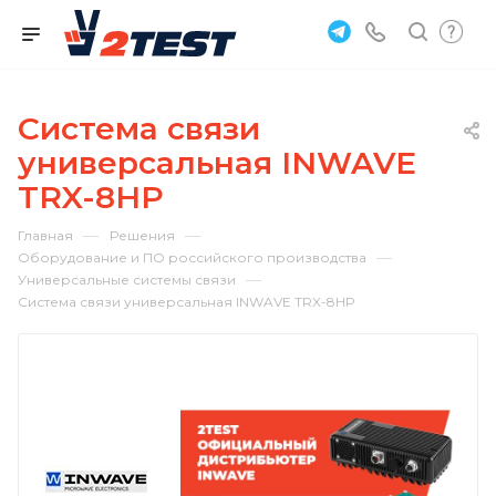
Система связи
универсальная INWAVE
TRX-8HP
—
—
Главная
Решения
—
Оборудование и ПО российского производства
—
Универсальные системы связи
Система связи универсальная INWAVE TRX-8HP