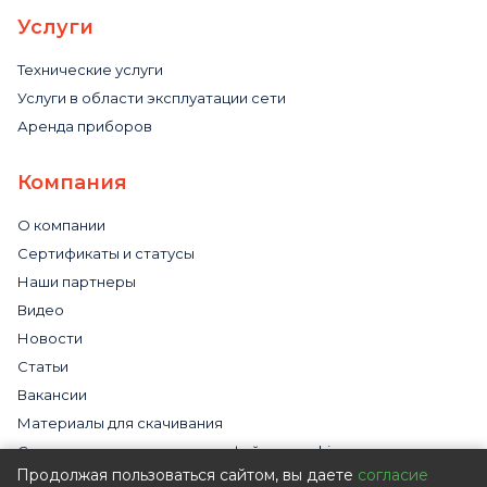
Услуги
Технические услуги
Услуги в области эксплуатации сети
Аренда приборов
Компания
О компании
Сертификаты и статусы
Наши партнеры
Видео
Новости
Статьи
Вакансии
Материалы для скачивания
Cогласие на использование файлов cookies
Продолжая пользоваться сайтом, вы даете
согласие
Обработка персональных данных с помощью сервиса