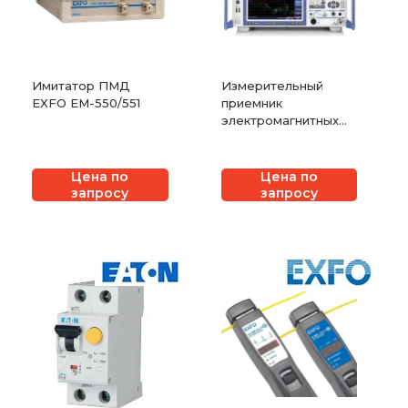
Имитатор ПМД
Измерительный
EXFO EM-550/551
приемник
электромагнитных
помех Rohde &
Schwarz ESRP
Цена по
Цена по
запросу
запросу