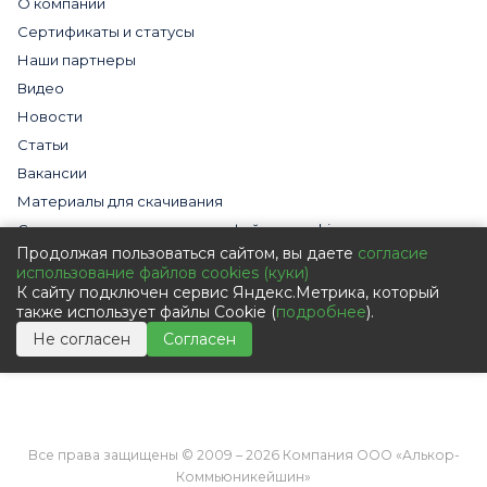
О компании
Сертификаты и статусы
Наши партнеры
Видео
Новости
Статьи
Вакансии
Материалы для скачивания
Cогласие на использование файлов cookies
Продолжая пользоваться сайтом, вы даете
согласие
Обработка персональных данных с помощью сервиса
использование файлов cookies (куки)
«Яндекс.Метрика»
К сайту подключен сервис Яндекс.Метрика, который
Политика в отношении обработки персональных данных
также использует файлы Cookie (
подробнее
).
Пользовательское соглашение
Не согласен
Согласен
Согласие на обработку персональных данных
Все права защищены © 2009 – 2026 Компания ООО «Алькор-
Коммьюникейшин»