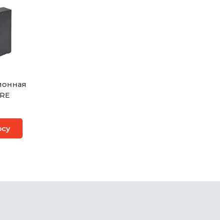
ионная
 RE
осу