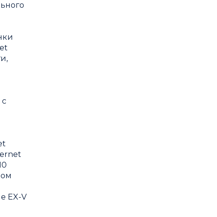
льного
нки
et
и,
 с
et
ernet
10
ром
е EX-V