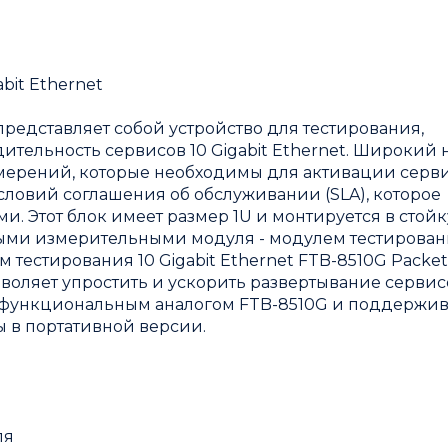
bit Ethernet
редставляет собой устройство для тестирования,
ельность сервисов 10 Gigabit Ethernet. Широкий 
ерений, которые необходимы для активации серви
словий соглашения об обслуживании (SLA), которое
. Этот блок имеет размер 1U и монтируется в стойк
вными измерительными модуля - модулем тестирова
 тестирования 10 Gigabit Ethernet FTB-8510G Packet
озволяет упростить и ускорить развертывание сервис
ся функциональным аналогом FTB-8510G и поддержив
 в портативной версии.
ля