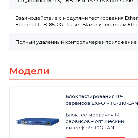
Поддержка MPLS, PBB-TE и IPv4/IPv6 позволяет 
Взаимодействие с модулями тестирования Etherne
Ethernet FTB-8510G Packet Blazer и тестером Eth
Полный удаленный контроль через приложение 
Модели
Блок тестирования IP-
сервисов EXFO RTU-310-LA
Блок тестирования IP-
сервисов – оптический
интерфейс 10G LAN