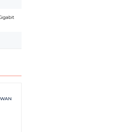
igabit
0-WAN