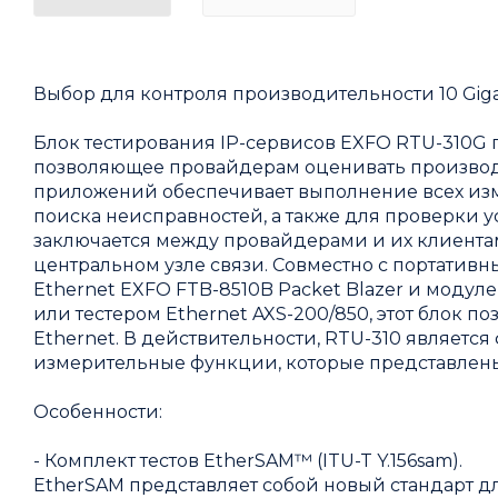
Выбор для контроля производительности 10 Giga
Блок тестирования IP-сервисов EXFO RTU-310G п
позволяющее провайдерам оценивать производит
приложений обеспечивает выполнение всех изм
поиска неисправностей, а также для проверки у
заключается между провайдерами и их клиентами
центральном узле связи. Совместно с портати
Ethernet EXFO FTB-8510B Packet Blazer и модулем
или тестером Ethernet AXS-200/850, этот блок п
Ethernet. В действительности, RTU-310 являет
измерительные функции, которые представлены
Особенности:
- Комплект тестов EtherSAM™ (ITU-T Y.156sam).
EtherSAM представляет собой новый стандарт д