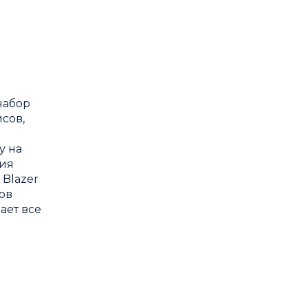
набор
сов,
у на
ния
 Blazer
ов
ает все