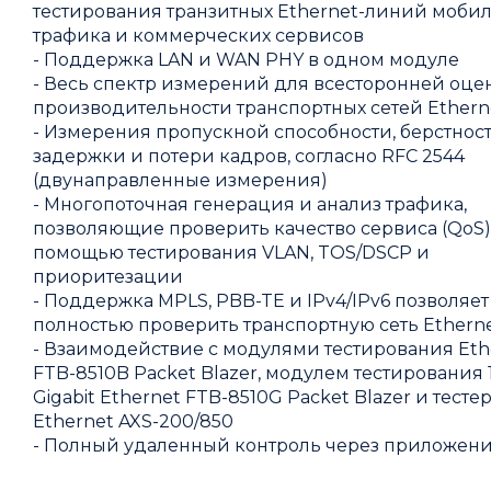
тестирования транзитных Ethernet-линий моби
трафика и коммерческих сервисов
- Поддержка LAN и WAN PHY в одном модуле
- Весь спектр измерений для всесторонней оце
производительности транспортных сетей Ethern
- Измерения пропускной способности, берстност
задержки и потери кадров, согласно RFC 2544
(двунаправленные измерения)
- Многопоточная генерация и анализ трафика,
позволяющие проверить качество сервиса (QoS)
помощью тестирования VLAN, TOS/DSCP и
приоритезации
- Поддержка MPLS, PBB-TE и IPv4/IPv6 позволяет
полностью проверить транспортную сеть Ethern
- Взаимодействие с модулями тестирования Eth
FTB-8510B Packet Blazer, модулем тестирования 
Gigabit Ethernet FTB-8510G Packet Blazer и тесте
Ethernet AXS-200/850
- Полный удаленный контроль через приложени