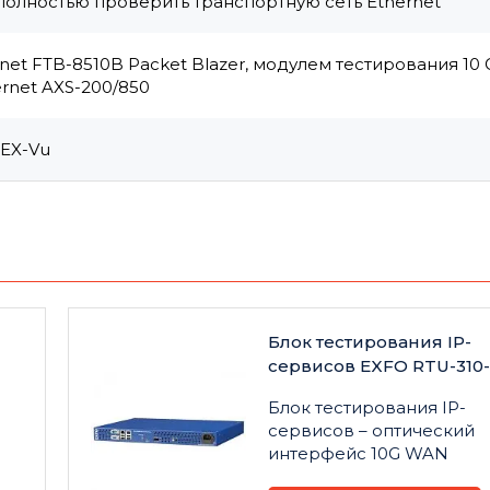
полностью проверить транспортную сеть Ethernet
t FTB-8510B Packet Blazer, модулем тестирования 10 G
ernet AXS-200/850
EX-Vu
Блок тестирования IP-
N
сервисов EXFO RTU-31
Блок тестирования IP-
сервисов – оптический
интерфейс 10G WAN