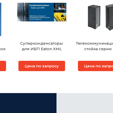
Суперконденсаторы
Телекоммуникац
лок
для ИБП Eaton XML
стойка серии
Цена по запросу
Цена по запр