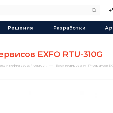
+
Решения
Разработки
Ар
сервисов EXFO RTU-310G
—
ика и нефтегазовый сектор
Блок тестирования IP-сервисов E