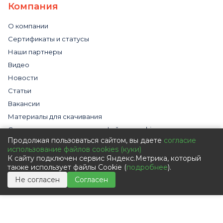
Компания
О компании
Сертификаты и статусы
Наши партнеры
Видео
Новости
Статьи
Вакансии
Материалы для скачивания
Cогласие на использование файлов cookies
Продолжая пользоваться сайтом, вы даете
согласие
Обработка персональных данных с помощью сервиса
использование файлов cookies (куки)
«Яндекс.Метрика»
К сайту подключен сервис Яндекс.Метрика, который
Политика в отношении обработки персональных данных
также использует файлы Cookie (
подробнее
).
Пользовательское соглашение
Не согласен
Согласен
Согласие на обработку персональных данных