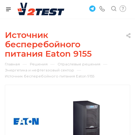
Источник
бесперебойного
питания Eaton 9155
—
—
—
Главная
Решения
Отраслевые решения
—
Энергетика и нефтегазовый сектор
Источник бесперебойного питания Eaton 9155