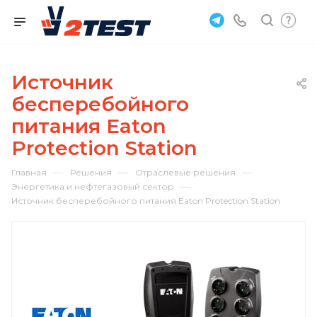
Источник
бесперебойного
питания Eaton
Protection Station
—
—
—
Главная
Решения
Отраслевые решения
—
Энергетика и нефтегазовый сектор
Источник бесперебойного питания Eaton Protection Station