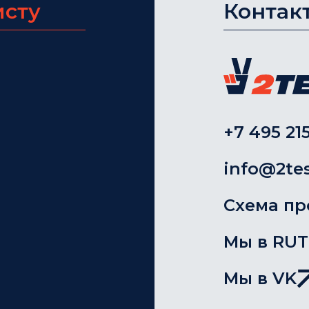
исту
Контак
+7 495 215
info@2tes
Схема пр
Мы в RU
Мы в VK