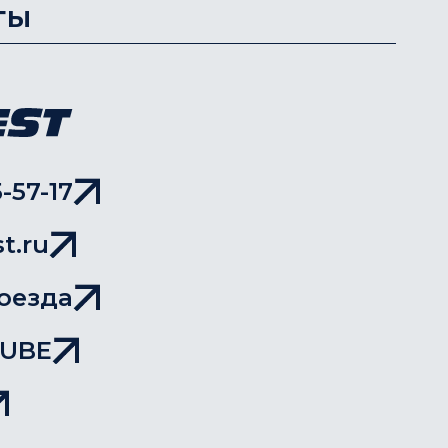
ты
-57-17
t.ru
оезда
TUBE