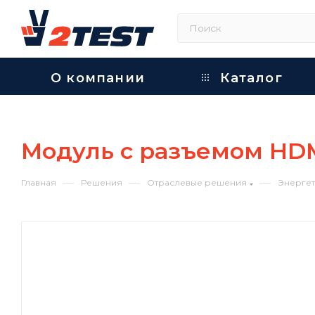
О компании
Каталог
Модуль с разъемом HD
—
—
—
Главная
Решения
Отраслевые решения
Энергет