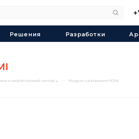
+
Решения
Разработки
Ар
MI
—
ика и нефтегазовый сектор
Модуль с разъемом HDMI