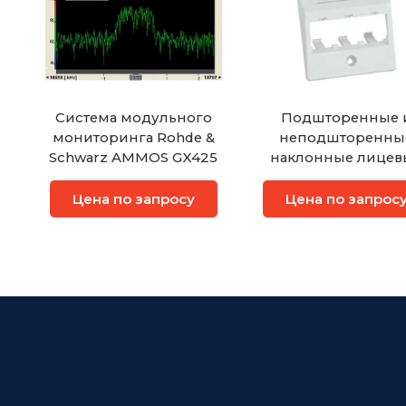
Система модульного
Подшторенные 
мониторинга Rohde &
неподшторенны
Schwarz AMMOS GX425
наклонные лицев
панели
Цена по запросу
Цена по запрос