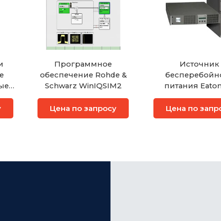
и
Программное
Источник
е
обеспечение Rohde &
бесперебойн
ые
Schwarz WinIQSIM2
питания Eaton
Marine
у
Цена по запросу
Цена по запр