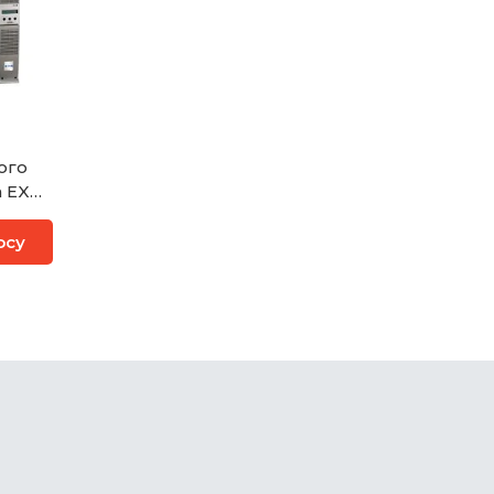
ого
 EX
осу