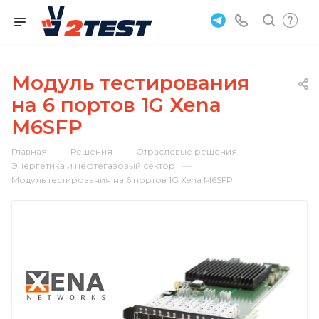
Модуль тестирования
на 6 портов 1G Xena
M6SFP
—
—
—
Главная
Решения
Отраслевые решения
—
Энергетика и нефтегазовый сектор
Модуль тестирования на 6 портов 1G Xena M6SFP