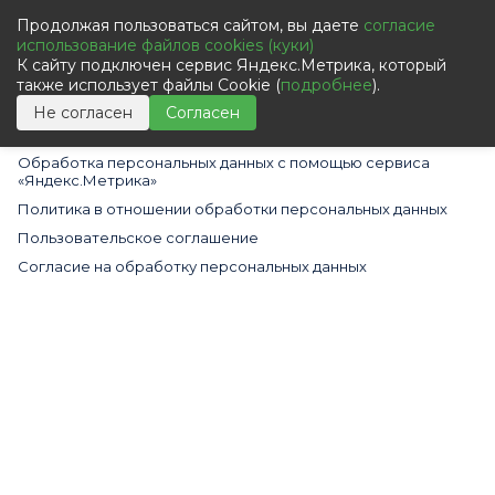
Новости
Продолжая пользоваться сайтом, вы даете
согласие
использование файлов cookies (куки)
Статьи
К сайту подключен сервис Яндекс.Метрика, который
Вакансии
также использует файлы Cookie (
подробнее
).
Материалы для скачивания
Не согласен
Согласен
Cогласие на использование файлов cookies
Обработка персональных данных с помощью сервиса
«Яндекс.Метрика»
Политика в отношении обработки персональных данных
Пользовательское соглашение
Согласие на обработку персональных данных
Все права защищены © 2009 – 2026 Компания ООО «Алькор-
Коммьюникейшин»