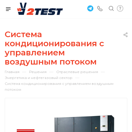
Система
кондиционирования с
управлением
воздушным потоком
—
—
—
Главная
Решения
Отраслевые решения
—
Энергетика и нефтегазовый сектор
Система кондиционирования с управлением воздушным
потоком