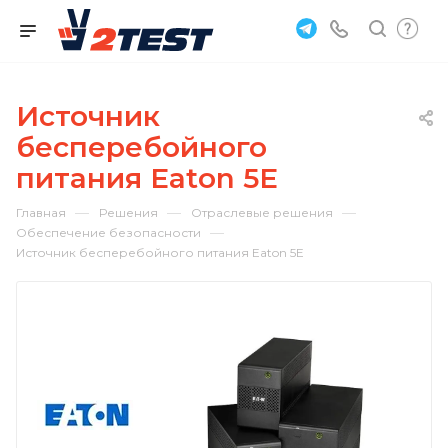
Источник
бесперебойного
питания Eaton 5E
—
—
—
Главная
Решения
Отраслевые решения
—
Обеспечение безопасности
Источник бесперебойного питания Eaton 5E