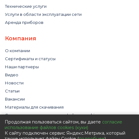
Технические услуги
Услуги в области эксплуатации сети
Аренда приборов
Компания
О компании
Сертификаты и статусы
Наши партнеры
Видео
Новости
Статьи
Вакансии
Материалы для скачивания
Cогласие на использование файлов cookies
Продолжая пользоваться сайтом, вы даете
согласие
Обработка персональных данных с помощью сервиса
использование файлов cookies (куки)
«Яндекс.Метрика»
К сайту подключен сервис Яндекс.Метрика, который
Политика в отношении обработки персональных данных
также использует файлы Cookie (
подробнее
).