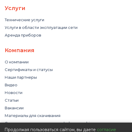
Услуги
Технические услуги
Услуги в области эксплуатации сети
Аренда приборов
Компания
О компании
Сертификаты и статусы
Наши партнеры
Видео
Новости
Статьи
Вакансии
Материалы для скачивания
Cогласие на использование файлов cookies
Продолжая пользоваться сайтом, вы даете
согласие
Обработка персональных данных с помощью сервиса