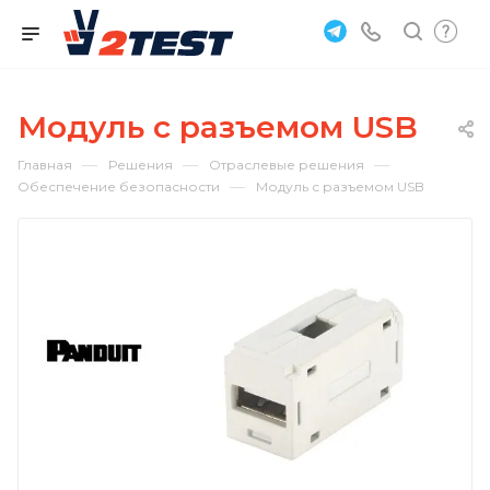
Модуль с разъемом USB
—
—
—
Главная
Решения
Отраслевые решения
—
Обеспечение безопасности
Модуль с разъемом USB