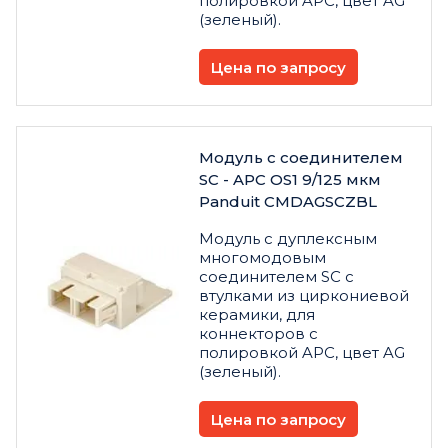
полировкой APC, цвет AG
(зеленый).
Цена по запросу
Модуль с соединителем
SC - APC OS1 9/125 мкм
Panduit CMDAGSCZBL
Модуль с дуплексным
многомодовым
соединителем SC с
втулками из циркониевой
керамики, для
коннекторов с
полировкой APC, цвет AG
(зеленый).
Цена по запросу