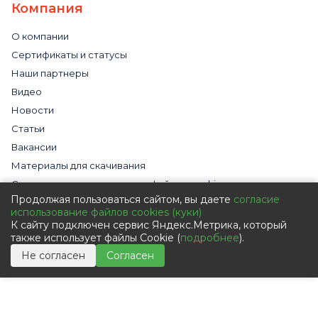
Компания
О компании
Сертификаты и статусы
Наши партнеры
Видео
Новости
Статьи
Вакансии
Материалы для скачивания
Cогласие на использование файлов cookies
Продолжая пользоваться сайтом, вы даете
согласие
Обработка персональных данных с помощью сервиса
использование файлов cookies (куки)
«Яндекс.Метрика»
К сайту подключен сервис Яндекс.Метрика, который
Политика в отношении обработки персональных данных
также использует файлы Cookie (
подробнее
).
Пользовательское соглашение
Не согласен
Согласен
Согласие на обработку персональных данных