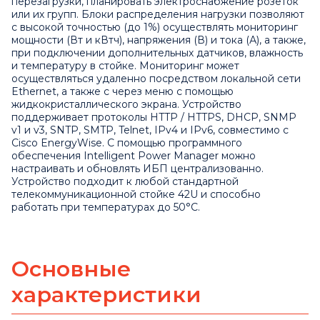
перезагрузки, планировать электроснабжение розеток
или их групп. Блоки распределения нагрузки позволяют
с высокой точностью (до 1%) осуществлять мониторинг
мощности (Вт и кВтч), напряжения (В) и тока (А), а также,
при подключении дополнительных датчиков, влажность
и температуру в стойке. Мониторинг может
осуществляться удаленно посредством локальной сети
Ethernet, а также с через меню с помощью
жидкокристаллического экрана. Устройство
поддерживает протоколы HTTP / HTTPS, DHCP, SNMP
v1 и v3, SNTP, SMTP, Telnet, IPv4 и IPv6, совместимо с
Cisco EnergyWise. С помощью программного
обеспечения Intelligent Power Manager можно
настраивать и обновлять ИБП централизованно.
Устройство подходит к любой стандартной
телекоммуникационной стойке 42U и способно
работать при температурах до 50°C.
Основные
характеристики