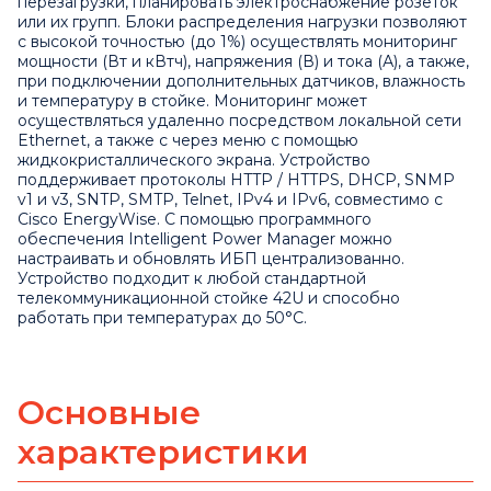
перезагрузки, планировать электроснабжение розеток
или их групп. Блоки распределения нагрузки позволяют
с высокой точностью (до 1%) осуществлять мониторинг
мощности (Вт и кВтч), напряжения (В) и тока (А), а также,
при подключении дополнительных датчиков, влажность
и температуру в стойке. Мониторинг может
осуществляться удаленно посредством локальной сети
Ethernet, а также с через меню с помощью
жидкокристаллического экрана. Устройство
поддерживает протоколы HTTP / HTTPS, DHCP, SNMP
v1 и v3, SNTP, SMTP, Telnet, IPv4 и IPv6, совместимо с
Cisco EnergyWise. С помощью программного
обеспечения Intelligent Power Manager можно
настраивать и обновлять ИБП централизованно.
Устройство подходит к любой стандартной
телекоммуникационной стойке 42U и способно
работать при температурах до 50°C.
Основные
характеристики