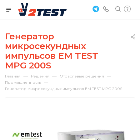
Генератор
микросекундных
импульсов EM TEST
MPG 200S
—
—
—
Главная
Решения
Отраслевые решения
—
Промышленность
Генератор микросекундных импульсов EM TEST MPG 200S