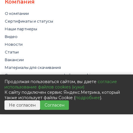
Компания
О компании
Сертификаты и статусы
Наши партнеры
Видео
Новости
Статьи
Вакансии
Материалы для скачивания
Cогласие на использование файлов cookies
Продолжая пользоваться сайтом, вы даете
согласие
Обработка персональных данных с помощью сервиса
использование файлов cookies (куки)
«Яндекс.Метрика»
К сайту подключен сервис Яндекс.Метрика, который
Политика в отношении обработки персональных данных
также использует файлы Cookie (
подробнее
).
Пользовательское соглашение
Не согласен
Согласен
Согласие на обработку персональных данных