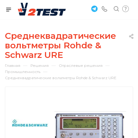
Среднеквадратические
вольтметры Rohde &
Schwarz URE
—
—
—
Главная
Решения
Отраслевые решения
—
Промышленность
Среднеквадратические вольтметры Rohde & Schwarz URE