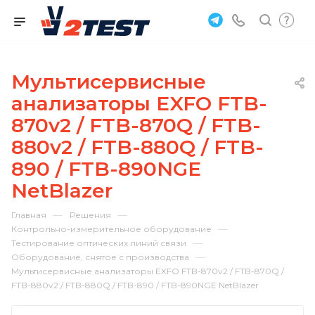
Мультисервисные
анализаторы EXFO FTB-
870v2 / FTB-870Q / FTB-
880v2 / FTB-880Q / FTB-
890 / FTB-890NGE
NetBlazer
—
—
Главная
Решения
—
Контрольно-измерительное оборудование
—
Тестирование оптических линий связи
—
Оборудование, снятое с производства
Мультисервисные анализаторы EXFO FTB-870v2 / FTB-870Q /
FTB-880v2 / FTB-880Q / FTB-890 / FTB-890NGE NetBlazer