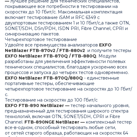
—
лучшее решение для технических специалистов,
покрывающее все потребности в тестировании на
скоростях до 10 Гбит/с. Максимальная комплектация
включает тестирование iSAM и RFC 6349 с
двухпортовым тестированием 1 и 10 Гбит/с,а также OTN,
SONET/SDH, DSn/PDH, ISDN PRI, Fibre Channel, CPRI и
синхронизацию пакетов.
Четырехпортовое тестирование
Удвойте все преимущества анализаторов
EXFO
NetBlazer FTB-870v2 / FTB-880v2
и получите тестеры
EXFO NetBlazer FTB-870Q / FTB-880Q
. Модули
разработаны для увеличения эффективности полевых
технических специалистов, благодаря ускорению всех
процессов и запуска до четырех тестов одновременно.
EXFO NetBlazer FTB-870Q/880Q
- единственные
портативные тестеры, обеспечивающие
четырехпортовое тестирование на скоростях до 10 Гбит/
с.
Тестирование на скоростях до 100 Гбит/с
EXFO FTB-890 NetBlazer —
тестер начального уровня,
предназначенный для тестирования широкого спектра
технологий, включая OTN, SONET/SDH, CPRI и Fibre
Channel.
FTB-890NGE NetBlazer —
комплексный тестер
все-в-одном, способный тестировать любые сети,
от сетей старого образца, работающих на скоростях 64