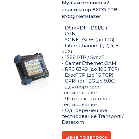
Мультисервисный
анализатор EXFO FTB-
870Q NetBlazer
- DSn/PDH (DS1/E1)
- OTN
- SONET/SDH (до 10G)
- Fibre Channel (1, 2, 4, 8
,10X)
- 1588 PTP / SyncE
- Carrier Ethernet OAM
- RFC 6349 (до 10G TCP)
- ExacTCP (до 1G TCP)
- CPRI (от 1.2G до 9.8G)
- Двухпортовое
тестирование
- Четырехпортовое
тестирование
- Одновременное
тестирование Transport /
Datacom
Цена по запросу