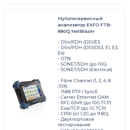
Мультисервисный
анализатор EXFO FTB-
880Q NetBlazer
- DSn/PDH (DS1/E1)
- DSn/PDH (DS1/DS3, E1, E3,
E4)
- OTN
- SONET/SDH (до 10G)
- SONET/SDH (Electrical)
- Fibre Channel (1, 2, 4, 8
,10X)
- 1588 PTP / SyncE
- Carrier Ethernet OAM
- RFC 6349 (до 10G TCP)
- ExacTCP (до 1G TCP)
- CPRI (от 1.2G до 9.8G)
- Двухпортовое
тестирование