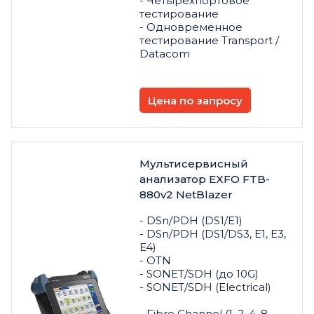
- Четырехпортовое
тестирование
- Одновременное
тестирование Transport /
Datacom
Цена по запросу
Мультисервисный
анализатор EXFO FTB-
880v2 NetBlazer
- DSn/PDH (DS1/E1)
- DSn/PDH (DS1/DS3, E1, E3,
E4)
- OTN
- SONET/SDH (до 10G)
- SONET/SDH (Electrical)
- Fibre Channel (1, 2, 4, 8