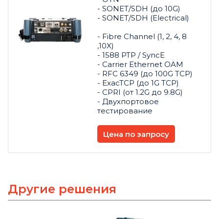
- SONET/SDH (до 10G)
- SONET/SDH (Electrical)
- Fibre Channel (1, 2, 4, 8
,10X)
- 1588 PTP / SyncE
- Carrier Ethernet OAM
- RFC 6349 (до 100G TCP)
- ExacTCP (до 1G TCP)
- CPRI (от 1.2G до 9.8G)
- Двухпортовое
тестирование
Цена по запросу
Другие решения