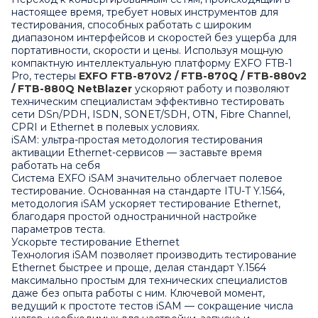
настоящее время, требует новых инструментов для
тестирования, способных работать с широким
диапазоном интерфейсов и скоростей без ущерба для
портативности, скорости и цены. Используя мощную
компактную интеллектуальную платформу
EXFO FTB-1
Pro
, тестеры
EXFO FTB-870V2 / FTB-870Q / FTB-880v2
/ FTB-880Q NetBlazer
ускоряют работу и позволяют
техническим специалистам эффективно тестировать
сети DSn/PDH, ISDN, SONET/SDH, OTN, Fibre Channel,
CPRI и Ethernet в полевых условиях.
iSAM: ультра-простая методология тестирования
активации Ethernet-сервисов — заставьте время
работать на себя
Система EXFO iSAM значительно облегчает полевое
тестирование. Основанная на стандарте ITU-T Y.1564,
методология iSAM ускоряет тестирование Ethernet,
благодаря простой одностраничной настройке
параметров теста.
Ускорьте тестирование Ethernet
Технология iSAM позволяет производить тестирование
Ethernet быстрее и проще, делая стандарт Y.1564
максимально простым для технических специалистов
даже без опыта работы с ним. Ключевой момент,
ведущий к простоте тестов iSAM — сокращение числа