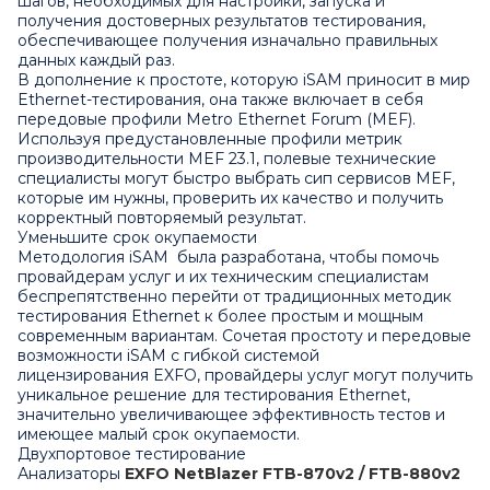
шагов, необходимых для настройки, запуска и
получения достоверных результатов тестирования,
обеспечивающее получения изначально правильных
данных каждый раз.
В дополнение к простоте, которую iSAM приносит в мир
Ethernet-тестирования, она также включает в себя
передовые профили Metro Ethernet Forum (MEF).
Используя предустановленные профили метрик
производительности MEF 23.1, полевые технические
специалисты могут быстро выбрать сип сервисов MEF,
которые им нужны, проверить их качество и получить
корректный повторяемый результат.
Уменьшите срок окупаемости
Методология iSAM была разработана, чтобы помочь
провайдерам услуг и их техническим специалистам
беспрепятственно перейти от традиционных методик
тестирования Ethernet к более простым и мощным
современным вариантам. Сочетая простоту и передовые
возможности iSAM с гибкой системой
лицензирования
EXFO
, провайдеры услуг могут получить
уникальное решение для тестирования Ethernet,
значительно увеличивающее эффективность тестов и
имеющее малый срок окупаемости.
Двухпортовое тестирование
Анализаторы
EXFO NetBlazer FTB-870v2 / FTB-880v2