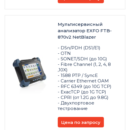
Мультисервисный
анализатор EXFO FTB-
870v2 NetBlazer
- DSn/PDH (DS1/E1)
- OTN
- SONET/SDH (до 10G)
- Fibre Channel (1, 2, 4, 8
,10X)
- 1588 PTP / SyncE
- Carrier Ethernet OAM
- RFC 6349 (до 10G TCP)
- ExacTCP (до 1G TCP)
- CPRI (от 1.2G до 9.8G)
- Двухпортовое
тестрование
Цена по запросу