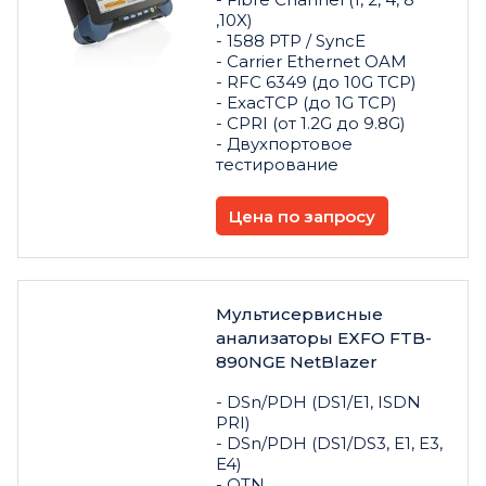
,10X)
- 1588 PTP / SyncE
- Carrier Ethernet OAM
- RFC 6349 (до 10G TCP)
- ExacTCP (до 1G TCP)
- CPRI (от 1.2G до 9.8G)
- Двухпортовое
тестирование
Цена по запросу
Мультисервисные
анализаторы EXFO FTB-
890NGE NetBlazer
- DSn/PDH (DS1/E1, ISDN
PRI)
- DSn/PDH (DS1/DS3, E1, E3,
E4)
- OTN