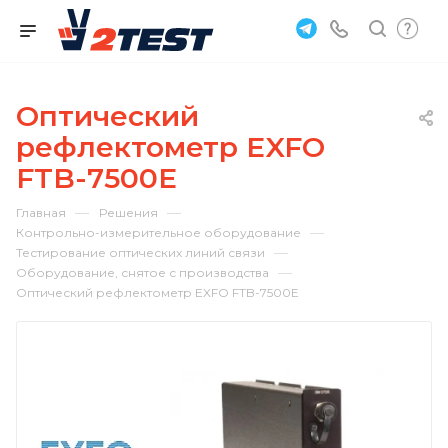
Оптический
рефлектометр EXFO
FTB-7500E
—
—
Главная
Решения
—
Контрольно-измерительное оборудование
—
Тестирование оптических линий связи
—
Оборудование, снятое с производства
Оптический рефлектометр EXFO FTB-7500E