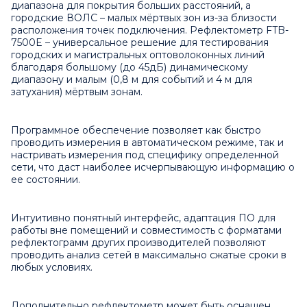
диапазона для покрытия больших расстояний, а
городские ВОЛС – малых мёртвых зон из-за близости
расположения точек подключения. Рефлектометр
FTB-
7500E – универсальное решение для тестирования
городских и магистральных оптоволоконных линий
благодаря большому (до 45дБ) динамическому
диапазону и малым (0,8 м для событий и 4 м для
затухания) мёртвым зонам.
Программное обеспечение позволяет как быстро
проводить измерения в автоматическом режиме, так и
настривать измерения под специфику определенной
сети, что даст наиболее исчерпывающую информацию о
ее состоянии.
Интуитивно понятный интерфейс, адаптация ПО для
работы вне помещений и совместимость с форматами
рефлектограмм других производителей позволяют
проводить анализ сетей в максимально сжатые сроки в
любых условиях.
Дополнительно рефлектометр может быть оснащен