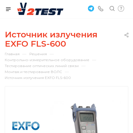
Источник излучения
EXFO FLS-600
—
—
Главная
Решения
—
Контрольно-измерительное оборудование
—
Тестирование оптических линий связи
—
Монтаж и тестирование ВОЛС
Источник излучения EXFO FLS-600