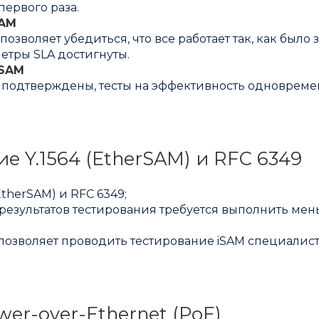
ервого раза.
SAM
зволяет убедиться, что все работает так, как было
метры SLA достигнуты.
rSAM
и подтверждены, тесты на эффективность одноврем
е Y.1564 (EtherSAM) и RFC 6349
therSAM) и RFC 6349;
 результатов тестирования требуется выполнить ме
 позволяет проводить тестирование iSAM специалис
er-over-Ethernet (PoE)