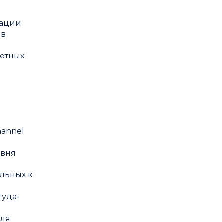
тации
 в
ретных
hannel
овня
ельных к
туда-
для