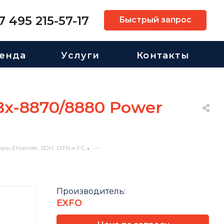
7 495 215-57-17
Быстрый запрос
енда
Услуги
Контакты
x-8870/8880 Power
—
ры Ethernet, SDH, OTN и FC
Производитель:
EXFO