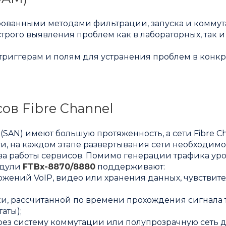
ированными методами фильтрации, запуска и комму
рого выявления проблем как в лабораторных, так и
триггерам и полям для устранения проблем в конк
ов Fibre Channel
SAN) имеют большую протяженность, а сети Fibre C
и, на каждом этапе развертывания сети необходимо
ва работы сервисов. Помимо генерации трафика ур
одули
FTBx-8870/8880
поддерживают:
ожений VoIP, видео или хранения данных, чувствит
ки, рассчитанной по времени прохождения сигнала 
аты);
ез систему коммутации или полупрозрачную сеть 