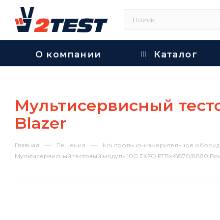
О компании
Каталог
Мультисервисный тесто
Blazer
—
—
Главная
Решения
Контрольно-измерительное оборуд
Мультисервисный тестовый модуль 10G EXFO FTBx-8870/8880 Pow