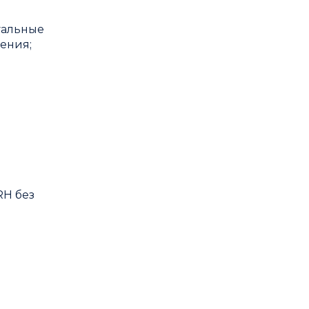
уальные
ения;
RH без