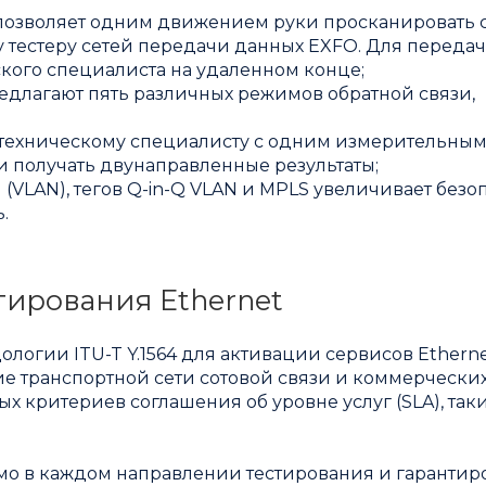
позволяет одним движением руки просканировать с
 тестеру сетей передачи данных EXFO. Для переда
кого специалиста на удаленном конце;
едлагают пять различных режимов обратной связи,
у техническому специалисту с одним измерительны
и получать двунаправленные результаты;
(VLAN), тегов Q-in-Q VLAN и MPLS увеличивает безоп
.
тирования Ethernet
ологии ITU-T Y.1564 для активации сервисов Etherne
е транспортной сети сотовой связи и коммерчески
 критериев соглашения об уровне услуг (SLA), таки
.
о в каждом направлении тестирования и гарантир