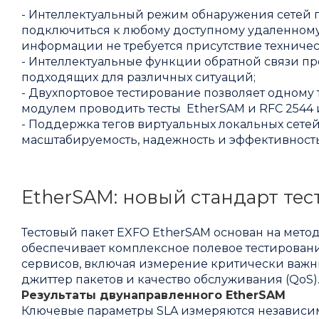
- Интеллектуальный режим обнаружения сетей 
подключиться к любому доступному удаленному
информации не требуется присутствие техничес
- Интеллектуальные функции обратной связи пр
подходящих для различных ситуаций;
- Двухпортовое тестирование позволяет одном
модулем проводить тесты EtherSAM и RFC 2544 
- Поддержка тегов виртуальных локальных сетей 
масштабируемость, надежность и эффективность
EtherSAM: новый стандарт тес
Тестовый пакет EXFO EtherSAM основан на метод
обеспечивает комплексное полевое тестировани
сервисов, включая измерение критически важных
джиттер пакетов и качество обслуживания (QoS)
Результаты двунаправленного EtherSAM
Ключевые параметры SLA измеряются независим