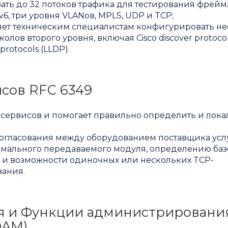
ать до 32 потоков трафика для тестирования фрейм
IPv6, три уровня VLANов, MPLS, UDP и TCP;
ет техническим специалистам конфигурировать не
лов второго уровня, включая Cisco discover protocol
 protocols (LLDP).
сов RFC 6349
-сервисов и помогает правильно определить и лока
ссогласования между оборудованием поставщика усл
имального передаваемого модуля, определению ба
о и возможности одиночных или нескольких TCP-
вания.
ня и Функции администрировани
OAM)