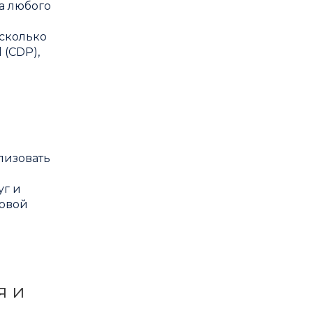
а любого
сколько
 (CDP),
лизовать
уг и
зовой
я и