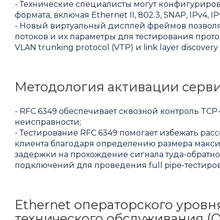
- Технические специалисты могут конфигуриров
формата, включая Ethernet II, 802.3, SNAP, IPv4, 
- Новый виртуальный дисплей фреймов позволя
потоков и их параметры для тестирования протоко
VLAN trunking protocol (VTP) и link layer discovery
Методология активации серви
- RFC 6349 обеспечивает сквозной контроль TCP
неисправности;
- Тестирование RFC 6349 помогает избежать ра
клиента благодаря определению размера макс
задержки на прохождение сигнала туда-обратн
подключений для проведения full pipe-тестиро
Ethernet операторского уров
технического обслуживания (