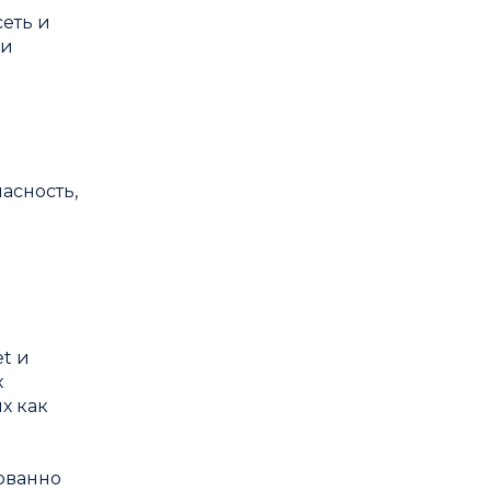
еть и
чи
м
асность,
t и
х
х как
ованно