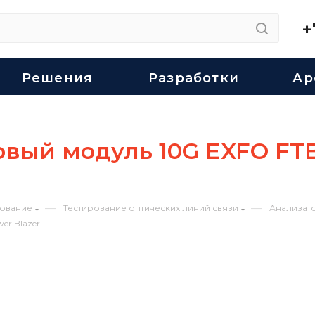
+
Решения
Разработки
Ар
вый модуль 10G EXFO FTB
—
—
ование
Тестирование оптических линий связи
Анализато
er Blazer