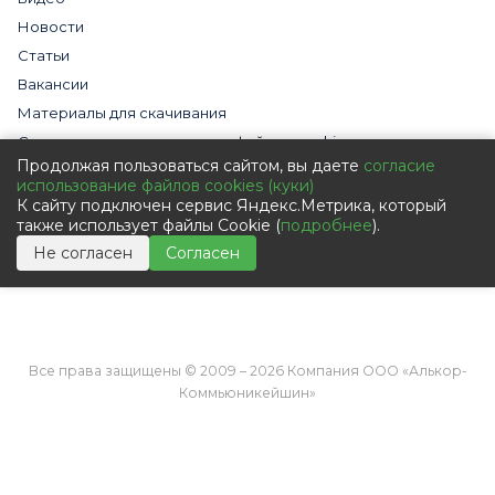
Новости
Статьи
Вакансии
Материалы для скачивания
Cогласие на использование файлов cookies
Продолжая пользоваться сайтом, вы даете
согласие
Обработка персональных данных с помощью сервиса
использование файлов cookies (куки)
«Яндекс.Метрика»
К сайту подключен сервис Яндекс.Метрика, который
Политика в отношении обработки персональных данных
также использует файлы Cookie (
подробнее
).
Пользовательское соглашение
Не согласен
Согласен
Согласие на обработку персональных данных
Все права защищены © 2009 – 2026 Компания ООО «Алькор-
Коммьюникейшин»