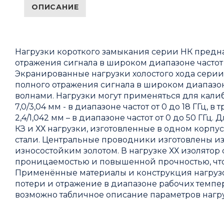
ОПИСАНИЕ
Нагрузки короткого замыкания серии НК предна
отражения сигнала в широком диапазоне часто
Экранированные нагрузки холостого хода серии
полного отражения сигнала в широком диапазо
волнами. Нагрузки могут применяться для кал
7,0/3,04 мм - в диапазоне частот от 0 до 18 ГГц, в т
2,4/1,042 мм – в диапазоне частот от 0 до 50 Г
КЗ и ХХ нагрузки, изготовленные в одном корпу
стали. Центральные проводники изготовлены и
износостойким золотом. В нагрузке ХХ изолято
проницаемостью и повышенной прочностью, что
Применённые материалы и конструкция нагрузо
потери и отражение в диапазоне рабочих темпера
возможно табличное описание параметров нагру