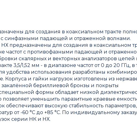
значены для создания в коаксиальном тракте полн
т с синфазными падающей и отраженной волнами.
 НХ предназначены для создания в коаксиальном т
не частот с противофазными падающей и отраженн
ибровки
скалярных
и
векторных
анализаторов цепей в
ракте 3,5/1,52 мм - в диапазоне частот от 0 до 20 ГГц, в
Гц. Для удобства использования разработаны комбини
се. Корпуса и гайки нагрузок изготовлены из нерж
з закалённой бериллиевой бронзы и покрыты
р специальной формы обладает низкой диэлектриче
 позволяет уменьшить паразитные краевые емкости
к обеспечивают высокую стабильность параметров
тур от -60 °C до +85 °C. По индивидуальному заказ
зок серии НК и НХ.