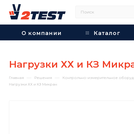
О компании
Каталог
Нагрузки ХХ и КЗ Микр
—
—
Главная
Решения
Контрольно-измерительное оборуд
Нагрузки ХХ и КЗ Микран