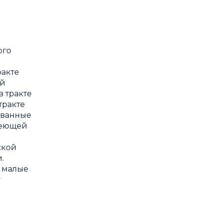
ого
ракте
ой
 тракте
 тракте
рованные
авеющей
ской
.
, малые
у