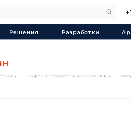
+
Решения
Разработки
Ар
ан
—
—
ование
Контрольно-измерительные приборы КИП
Изме