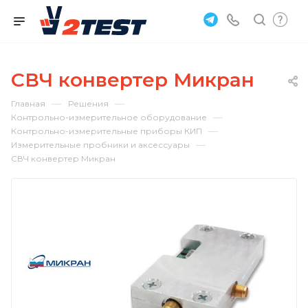
СВЧ конвертер Микран
—
—
Главная
Решения
—
Контрольно-измерительное оборудование
—
Контрольно-измерительные приборы КИП
—
Измерительные пробники и аксессуары
СВЧ конвертер Микран