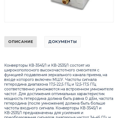
ОПИСАНИЕ
ДОКУМЕНТЫ
Конверторы
КВ-3545/1
и
КВ-2535/1
состоят из
широкополосного высокочастотного смесителя с
функцией подавления зеркального канала приема, на
входе которого включен МШУ. Частоты сигнала
гетеродина диапазона 17,5-22,5 ГГц и 12,5-17,5 ГГц
соответственно умножаются на встроенном умножителе
частот. Для достижения оптимальных характеристик
мощность гетеродина должна быть равна 0 дБм, частота
гетеродина (после умножения) должна быть больше
частоты входного сигнала. Конверторы КВ-3545/1 и
КВ-2535/1 предназначены для усиления и
преобразования сигналов диапазона частот 34-45 ГГц и