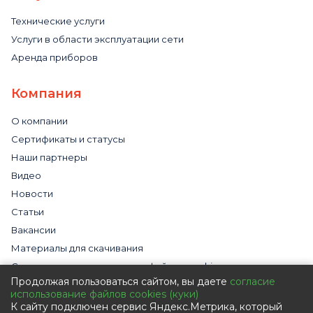
Технические услуги
Услуги в области эксплуатации сети
Аренда приборов
Компания
О компании
Сертификаты и статусы
Наши партнеры
Видео
Новости
Статьи
Вакансии
Материалы для скачивания
Cогласие на использование файлов cookies
Продолжая пользоваться сайтом, вы даете
согласие
Обработка персональных данных с помощью сервиса
использование файлов cookies (куки)
«Яндекс.Метрика»
К сайту подключен сервис Яндекс.Метрика, который