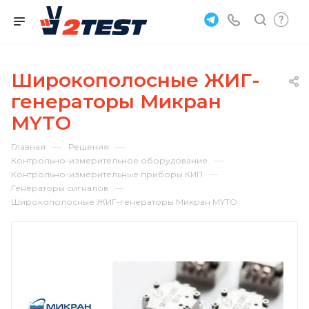
Широкополосные ЖИГ-
генераторы Микран
MYTO
—
—
Главная
Решения
—
Контрольно-измерительное оборудование
—
Контрольно-измерительные приборы КИП
—
Генераторы сигналов
Широкополосные ЖИГ-генераторы Микран MYTO