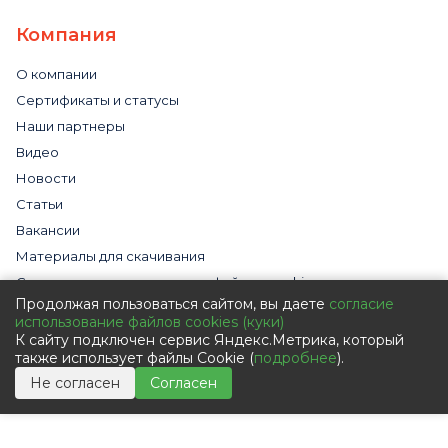
Компания
О компании
Сертификаты и статусы
Наши партнеры
Видео
Новости
Статьи
Вакансии
Материалы для скачивания
Cогласие на использование файлов cookies
Продолжая пользоваться сайтом, вы даете
согласие
Обработка персональных данных с помощью сервиса
использование файлов cookies (куки)
«Яндекс.Метрика»
К сайту подключен сервис Яндекс.Метрика, который
Политика в отношении обработки персональных данных
также использует файлы Cookie (
подробнее
).
Пользовательское соглашение
Не согласен
Согласен
Согласие на обработку персональных данных