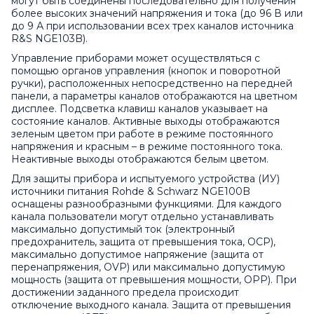
могут быть соединены последовательно для получения
более высоких значений напряжения и тока (до 96 В или
до 9 А при использовании всех трех каналов источника
R&S NGE103B).
Управление приборами может осуществляться с
помощью органов управления (кнопок и поворотной
ручки), расположенных непосредственно на передней
панели, а параметры каналов отображаются на цветном
дисплее. Подсветка клавиш каналов указывает на
состояние каналов. Активные выходы отображаются
зеленым цветом при работе в режиме постоянного
напряжения и красным – в режиме постоянного тока.
Неактивные выходы отображаются белым цветом.
Для защиты прибора и испытуемого устройства (ИУ)
источники питания Rohde & Schwarz NGE100B
оснащены разнообразными функциями. Для каждого
канала пользователи могут отдельно устанавливать
максимально допустимый ток (электронный
предохранитель, защита от превышения тока, OCP),
максимально допустимое напряжение (защита от
перенапряжения, OVP) или максимально допустимую
мощность (защита от превышения мощности, OPP). При
достижении заданного предела происходит
отключение выходного канала. Защита от превышения