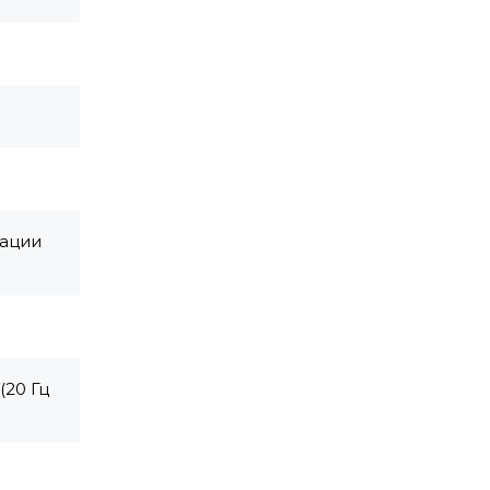
рации
(20 Гц