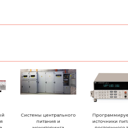
ый
Системы центрального
Программиру
ия
питания и
источники пит
а
мониторинга
постоянного 