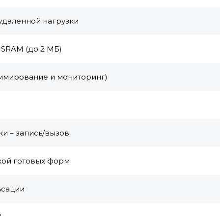
 удаленной нагрузки
 SRAM (до 2 МБ)
аммирование и мониторинг)
3
ки – запись/вызов
кой готовых форм
ьсации
"