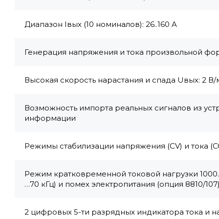
Диапазон Iвых (10 номиналов): 26..160 A
Генерация напряжения и тока произвольной форм
Высокая скорость нарастания и спада Uвых: 2 В/
Возможность импорта реальных сигналов из уст
информации
Режимы стабилизации напряжения (CV) и тока (С
Режим кратковременной токовой нагрузки 1000…1
…70 кГц) и помех электропитания (опция 8810/107
2 цифровых 5-ти разрядных индикатора тока и 