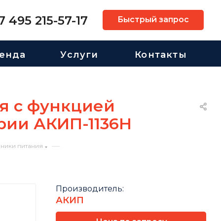
7 495 215-57-17
Быстрый запрос
енда
Услуги
Контакты
я с функцией
рии АКИП-1136H
—
чники питания
Производитель:
АКИП