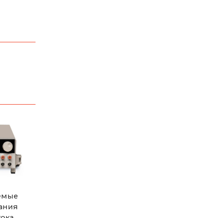
емые
ания
тока