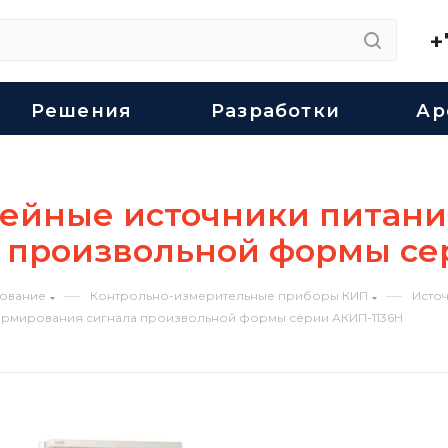
+
Решения
Разработки
Ар
йные источники питани
 произвольной формы се
—
—
ование
Контрольно-измерительные приборы КИП
Исто
рмирования сигнала произвольной формы серии АКИП-1136H