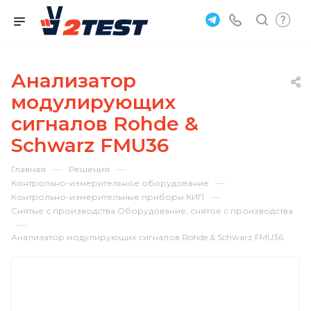
Анализатор
модулирующих
сигналов Rohde &
Schwarz FMU36
—
—
Главная
Решения
—
Контрольно-измерительное оборудование
—
Контрольно-измерительные приборы КИП
Снятые с производства Оборудование, снятое с производства
—
Анализатор модулирующих сигналов Rohde & Schwarz FMU36