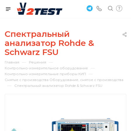
Спектральный
анализатор Rohde &
Schwarz FSU
—
—
Главная
Решения
—
Контрольно-измерительное оборудование
—
Контрольно-измерительные приборы КИП
Снятые с производства Оборудование, снятое с производства
—
Спектральный анализатор Rohde & Schwarz FSU