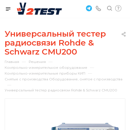
Универсальный тестер
радиосвязи Rohde &
Schwarz CMU200
—
—
Главная
Решения
—
Контрольно-измерительное оборудование
—
Контрольно-измерительные приборы КИП
Снятые с производства Оборудование, снятое с производства
—
Универсальный тестер радиосвязи Rohde & Schwarz CMU200