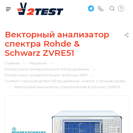
Векторный анализатор
спектра Rohde &
Schwarz ZVRE51
—
—
Главная
Решения
—
Контрольно-измерительное оборудование
—
Контрольно-измерительные приборы КИП
Снятые с производства Оборудование, снятое с производства
—
Векторный анализатор спектра Rohde & Schwarz ZVRE51