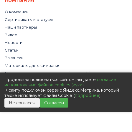
Компания
О компании
Сертификаты и статусы
Наши партнеры
Видео
Новости
Статьи
Вакансии
Материалы для скачивания
Cогласие на использование файлов cookies
Продолжая пользоваться сайтом, вы даете
согласие
Обработка персональных данных с помощью сервиса
использование файлов cookies (куки)
«Яндекс.Метрика»
К сайту подключен сервис Яндекс.Метрика, который
Политика в отношении обработки персональных данных
также использует файлы Cookie (
подробнее
).
Пользовательское соглашение
Не согласен
Согласен
Согласие на обработку персональных данных