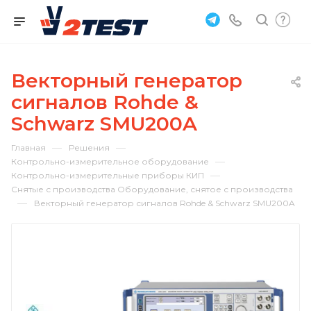
Векторный генератор
сигналов Rohde &
Schwarz SMU200A
—
—
Главная
Решения
—
Контрольно-измерительное оборудование
—
Контрольно-измерительные приборы КИП
Снятые с производства Оборудование, снятое с производства
—
Векторный генератор сигналов Rohde & Schwarz SMU200A