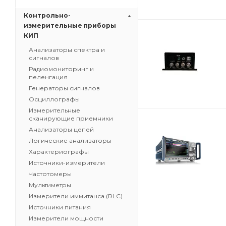
Контрольно-
измерительные приборы
КИП
Анализаторы спектра и
сигналов
Радиомониторинг и
пеленгация
Генераторы сигналов
Осциллографы
Измерительные
сканирующие приемники
Анализаторы цепей
Логические анализаторы
Характериографы
Источники-измерители
Частотомеры
Мультиметры
Измерители иммитанса (RLC)
Источники питания
Измерители мощности