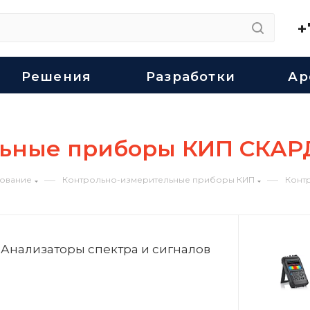
+
Решения
Разработки
Ар
ьные приборы КИП СКАР
—
—
ование
Контрольно-измерительные приборы КИП
Конт
Анализаторы спектра и сигналов