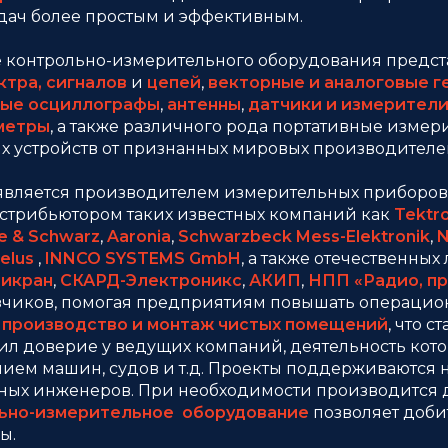
дач более простым и эффективным.
е контрольно-измерительного оборудования предст
ктра, сигналов
и
цепей
,
векторные и аналоговые 
ые осциллографы
,
антенны
,
датчики и
измерители
метры
, а также различного рода портативные изме
 устройств от признанных мировых производителе
является производителем измерительных приборо
трибьютором таких известных компаний как
Tektro
e & Schwarz
,
Aaronia
,
Schwarzbeck Mess-Elektronik
,
N
elus
,
INNCO SYSTEMS GmbH
, а также отечественны
икран
,
СКАРД-Электроникс
,
АКИП
,
НПП «Радио, пр
зчиков, помогая предприятиям повышать операцион
 производство и монтаж чистых помещений
, что 
ил доверие у ведущих компаний, деятельность кото
ием машин, судов и т.д. Проекты поддерживаются на 
ых инженеров. При необходимости производится д
ьно-измерительное оборудование
позволяет добит
ы.