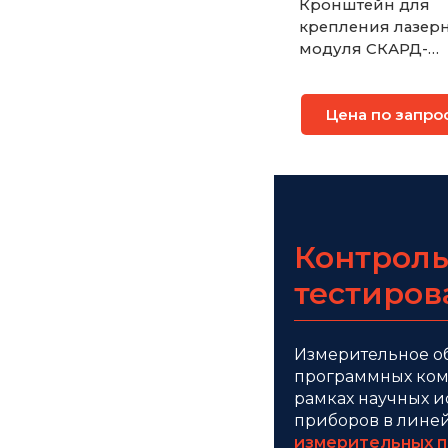
Кронштейн для
крепления лазер
модуля СКАРД-
Электроникс
Цена по запро
Контроль
тестиров
Измерительное о
программных комп
рамках научных 
приборов в лине
измерительных 