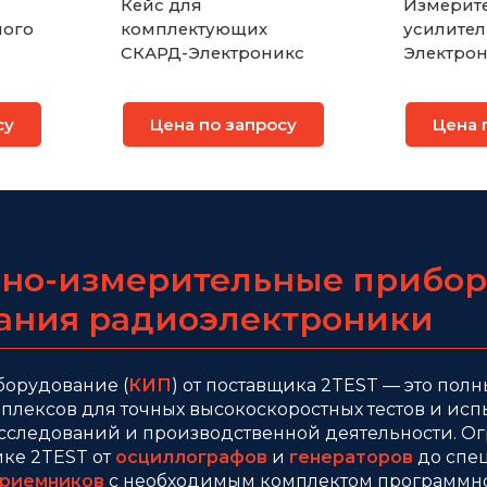
Кейс для
Измерит
ного
комплектующих
усилител
СКАРД-Электроникс
Электрон
су
Цена по запросу
Цена 
но-измерительные прибор
ания радиоэлектроники
борудование (
КИП
) от поставщика 2TEST — это пол
лексов для точных высокоскоростных тестов и ис
исследований и производственной деятельности. 
йке 2TEST от
осциллографов
и
генераторов
до спе
приемников
с необходимым комплектом программно