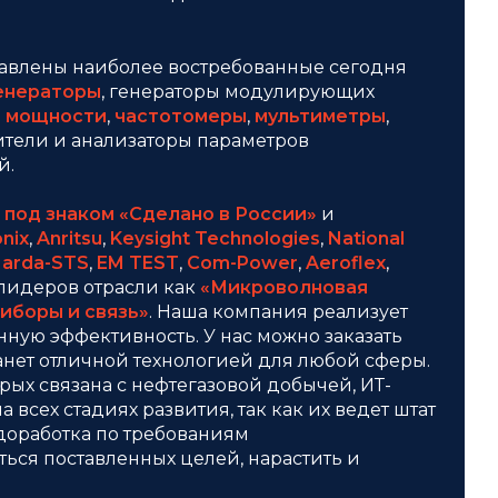
авлены наиболее востребованные сегодня
генераторы
, генераторы модулирующих
 мощности
,
частотомеры
,
мультиметры
,
рители и анализаторы параметров
й.
в
под знаком «Сделано в России»
и
nix
,
Anritsu
,
Keysight Technologies
,
National
arda-STS
,
EM TEST
,
Com-Power
,
Aeroflex
,
х лидеров отрасли как
«Микроволновая
иборы и связь»
. Наша компания реализует
ную эффективность. У нас можно заказать
станет отличной технологией для любой сферы.
рых связана с нефтегазовой добычей, ИТ-
всех стадиях развития, так как их ведет штат
оработка по требованиям
ься поставленных целей, нарастить и