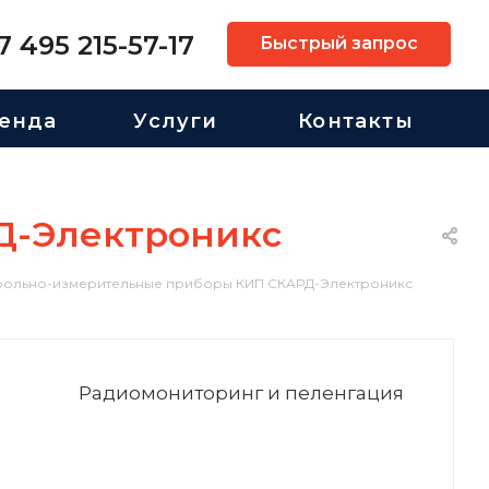
7 495 215-57-17
Быстрый запрос
енда
Услуги
Контакты
Д-Электроникс
рольно-измерительные приборы КИП СКАРД-Электроникс
Радиомониторинг и пеленгация