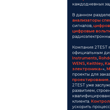
каждодневных за
В данном раздел
анализаторы спе
сигналов,
цифров
цифровые вольт
радиоэлектронных
Компания 2TEST 
официальным дис
Instruments
,
Rohd
WENS
,
Keithley
,
Ka
электроника»
»,
М
проекты для зака
проектирование,
2TEST уже заслуж
развитием, строен
квалифицированн
клиента.
Контрол
ускорить процесс