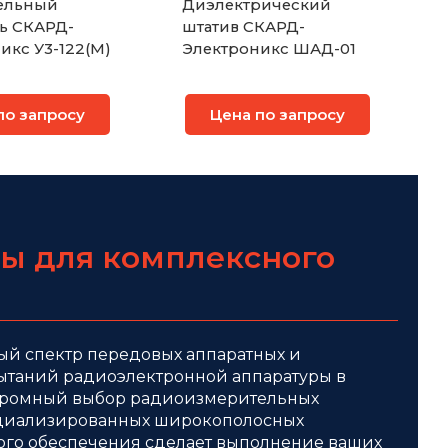
ельный
Диэлектрический
ь СКАРД-
штатив СКАРД-
икс У3-122(М)
Электроникс ШАД-01
по запросу
Цена по запросу
ы для комплексного
ный спектр передовых аппаратных и
пытаний радиоэлектронной аппаратуры в
Огромный выбор радиоизмерительных
циализированных широкополосных
го обеспечения сделает выполнение ваших