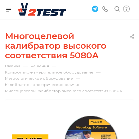
Многоцелевой
калибратор высокого
соответствия 5080A
—
—
Главная
Решения
—
Контрольно-измерительное оборудование
—
Метрологическое оборудование
—
Калибраторы электрических величин
Многоцелевой калибратор высокого соответствия 5080A