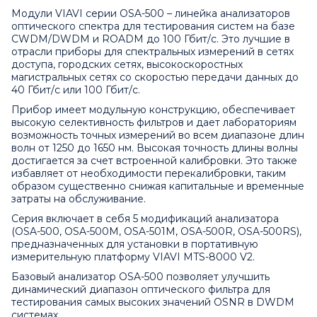
Модули VIAVI серии OSA-500 – линейка анализаторов
оптического спектра для тестирования систем на базе
CWDM/DWDM и ROADM до 100 Гбит/с. Это лучшие в
отрасли приборы для спектральных измерений в сетях
доступа, городских сетях, высокоскоростных
магистральных сетях со скоростью передачи данных до
40 Гбит/с или 100 Гбит/с.
Прибор имеет модульную конструкцию, обеспечивает
высокую селективность фильтров и дает лабораториям
возможность точных измерений во всем диапазоне длин
волн от 1250 до 1650 нм. Высокая точность длины волны
достигается за счет встроенной калибровки. Это также
избавляет от необходимости перекалибровки, таким
образом существенно снижая капитальные и временные
затраты на обслуживание.
Серия включает в себя 5 модификаций анализатора
(OSA-500, OSA-500M, OSA-501M, OSA-500R, OSA-500RS),
предназначенных для установки в портативную
измерительную платформу VIAVI MTS-8000 V2.
Базовый анализатор OSA-500 позволяет улучшить
динамический диапазон оптического фильтра для
тестирования самых высоких значений OSNR в DWDM
системах.