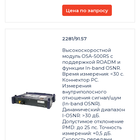
Цена по запросу
2281/91.57
Высокоскоростной
модуль OSA-500RS с
поддержкой ROADM и
функции In-band OSNR.
Время измерения: <30 c.
Коннектор PC.
Измерения
внутриполосного
отношения сигнал/шум
(In-band OSNR).
Динамический диапазон
I-OSNR: >30 дБ.
Допустимое отклонение
PMD: до 25 пс. Точность
измерений: +0,5 дБ.
Скорость передачи