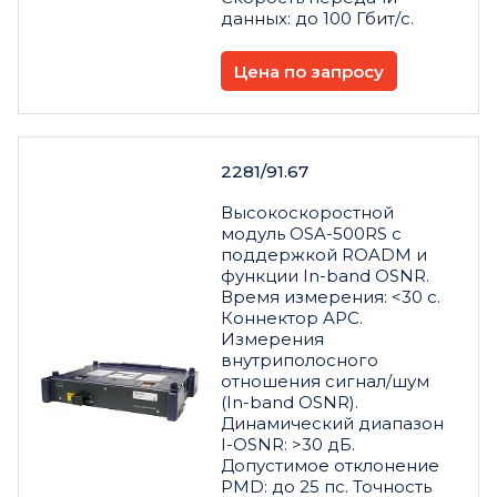
данных: до 100 Гбит/с.
Цена по запросу
2281/91.67
Высокоскоростной
модуль OSA-500RS с
поддержкой ROADM и
функции In-band OSNR.
Время измерения: <30 c.
Коннектор APC.
Измерения
внутриполосного
отношения сигнал/шум
(In-band OSNR).
Динамический диапазон
I-OSNR: >30 дБ.
Допустимое отклонение
PMD: до 25 пс. Точность