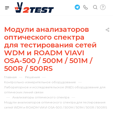
Модули анализаторов
оптического спектра
для тестирования сетей
WDM и ROADM VIAVI
OSA-500 / 500M / 501M /
500R / 500RS
—
—
Главная
Решения
—
Контрольно-измерительное оборудование
Лабораторное и исследовательское (R&D) оборудование для
оптических линий связи
—
—
Анализаторы оптического спектра
Модули анализаторов оптического спектра для тестирования
сетей WDM и ROADM VIAVI OSA-500 / 500M / 501M / 500R / 500RS