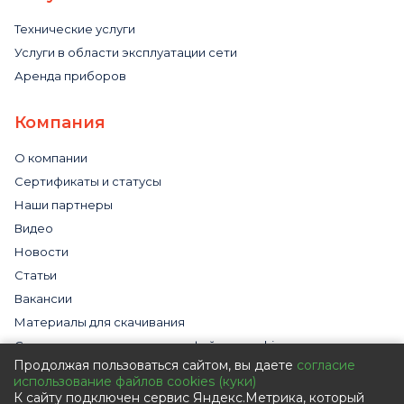
Технические услуги
Услуги в области эксплуатации сети
Аренда приборов
Компания
О компании
Сертификаты и статусы
Наши партнеры
Видео
Новости
Статьи
Вакансии
Материалы для скачивания
Cогласие на использование файлов cookies
Продолжая пользоваться сайтом, вы даете
согласие
Обработка персональных данных с помощью сервиса
использование файлов cookies (куки)
«Яндекс.Метрика»
К сайту подключен сервис Яндекс.Метрика, который