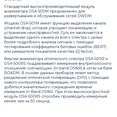
Стандартный высокопроизводительный модуль
анализатора OSA-500M предназначен для
развертывания и обслуживания сетей DWDM.
Модель OSA-501M имеет функцию выделения канала
(channel-drop), которая упрощает локализацию и
устранение неисправностей. Суть ее заключается в
выделении одного канала из всего спектра с целью
более подробного анализа сигнала с помощью
тестирования коэффициента битовых ошибок (BERT)
или измерителя показателя качества (Q-factor).
Версии анализатора оптического спектра OSA-500R и
OSA-500RS поддерживают измерения внутриполосного
отношения «сигнал/шум» (In-band OSNR) в сетях на базе
ROADM. В основе данных приборов лежит метод
разделения оптической поляризации (OPS) с помощью
нового контроллера поляризации, что позволило
добиться значительного сокращения времени
измерения In-Band OSNR. При этом высокоскоростной
модуль OSA-500RS способен производить измерения
менее чем за 30 секунд.