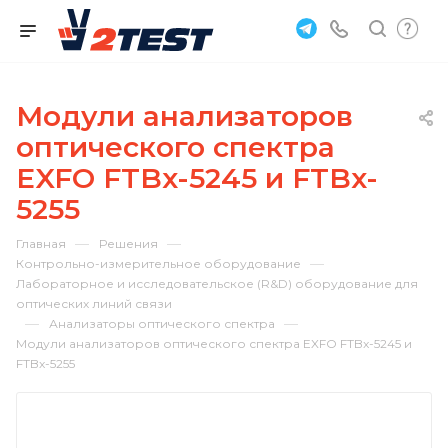
Модули анализаторов
оптического спектра
EXFO FTBx-5245 и FTBx-
5255
—
—
Главная
Решения
—
Контрольно-измерительное оборудование
Лабораторное и исследовательское (R&D) оборудование для
оптических линий связи
—
—
Анализаторы оптического спектра
Модули анализаторов оптического спектра EXFO FTBx-5245 и
FTBx-5255