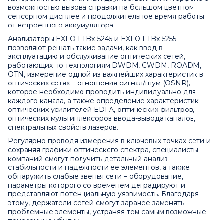
возможностью вызова справки на большом цветном
сенсорном дисплее и продолжительное время работы
от встроенного аккумулятора.
Анализаторы EXFO FTBx-5245 и EXFO FTBx-5255
позволяют решать такие задачи, как ввод в
эксплуатацию и обслуживание оптических сетей,
работающих по технологиям DWDM, CWDM, ROADM,
OTN, измерение одной из важнейших характеристик в
оптических сетях – отношения сигнал/шум (OSNR),
которое необходимо проводить индивидуально для
каждого канала, а также определение характеристик
оптических усилителей EDFA, оптических фильтров,
оптических мультиплексоров ввода-вывода каналов,
спектральных свойств лазеров.
Регулярно проводя измерения в ключевых точках сети и
сохраняя графики оптического спектра, специалисты
компаний смогут получить детальный анализ
стабильности и надежности её элементов, а также
обнаружить слабые звенья сети – оборудование,
параметры которого со временем деградируют и
представляют потенциальную уязвимость. Благодаря
этому, держатели сетей смогут заранее заменять
проблемные элементы, устраняя тем самым возможные