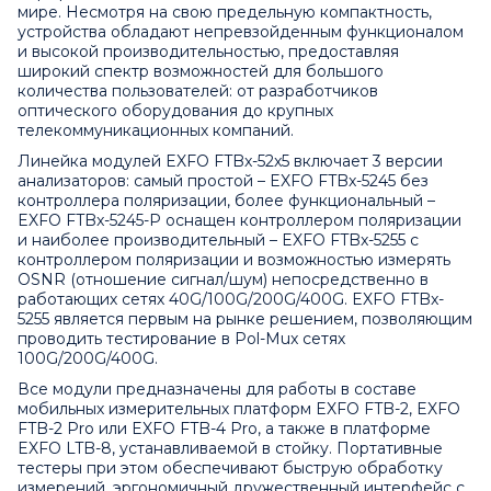
мире. Несмотря на свою предельную компактность,
устройства обладают непревзойденным функционалом
и высокой производительностью, предоставляя
широкий спектр возможностей для большого
количества пользователей: от разработчиков
оптического оборудования до крупных
телекоммуникационных компаний.
Линейка модулей EXFO FTBx-52x5 включает 3 версии
анализаторов: самый простой – EXFO FTBx-5245 без
контроллера поляризации, более функциональный –
EXFO FTBx-5245-P оснащен контроллером поляризации
и наиболее производительный – EXFO FTBx-5255 с
контроллером поляризации и возможностью измерять
OSNR (отношение сигнал/шум) непосредственно в
работающих сетях 40G/100G/200G/400G. EXFO FTBx-
5255 является первым на рынке решением, позволяющим
проводить тестирование в Pol-Mux сетях
100G/200G/400G.
Все модули предназначены для работы в составе
мобильных измерительных платформ
EXFO FTB-2
,
EXFO
FTB-2 Pro
или
EXFO FTB-4 Pro
, а также в платформе
EXFO LTB-8
, устанавливаемой в стойку. Портативные
тестеры при этом обеспечивают быструю обработку
измерений, эргономичный дружественный интерфейс с