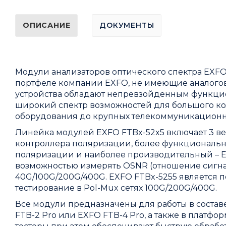
ОПИСАНИЕ
ДОКУМЕНТЫ
Модули анализаторов оптического спектра EXFO
портфеле компании
EXFO
, не имеющие аналого
устройства обладают непревзойденным функци
широкий спектр возможностей для большого кол
оборудования до крупных телекоммуникационн
Линейка модулей EXFO FTBx-52x5 включает 3 ве
контроллера поляризации, более функциональн
поляризации и наиболее производительный – E
возможностью измерять OSNR (отношение сигна
40G/100G/200G/400G. EXFO FTBx-5255 является
тестирование в Pol-Mux сетях 100G/200G/400G.
Все модули предназначены для работы в соста
FTB-2 Pro
или
EXFO FTB-4 Pro
, а также в платфо