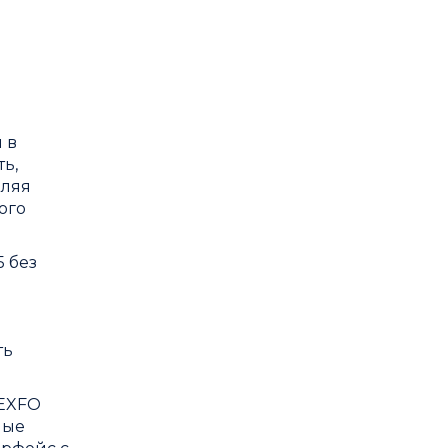
 в
ь,
вляя
ого
 без
ть
EXFO
ные