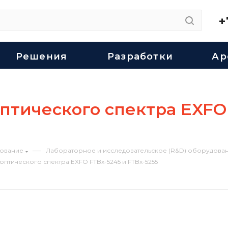
+
Решения
Разработки
Ар
птического спектра EXFO 
—
ование
Лабораторное и исследовательское (R&D) оборудован
птического спектра EXFO FTBx-5245 и FTBx-5255