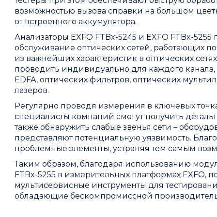
тестеры при этом обеспечивают быструю обраб
возможностью вызова справки на большом цвет
от встроенного аккумулятора.
Анализаторы EXFO FTBx-5245 и EXFO FTBx-5255 п
обслуживание оптических сетей, работающих 
из важнейших характеристик в оптических сетя
проводить индивидуально для каждого канала, 
EDFA, оптических фильтров, оптических мульти
лазеров.
Регулярно проводя измерения в ключевых точках
специалисты компаний смогут получить детальн
также обнаружить слабые звенья сети – оборуд
представляют потенциальную уязвимость. Благод
проблемные элементы, устраняя тем самым воз
Таким образом, благодаря использованию модул
FTBx-5255 в измерительных платформах EXFO, п
мультисервисные инструменты для тестирования
обладающие бескомпромиссной производитель