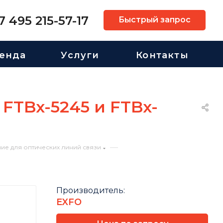
7 495 215-57-17
Быстрый запрос
енда
Услуги
Контакты
FTBx-5245 и FTBx-
—
ие для оптических линий связи
Производитель:
EXFO