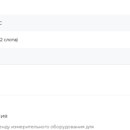
C
2 слота)
ния
ренду измерительного оборудования для