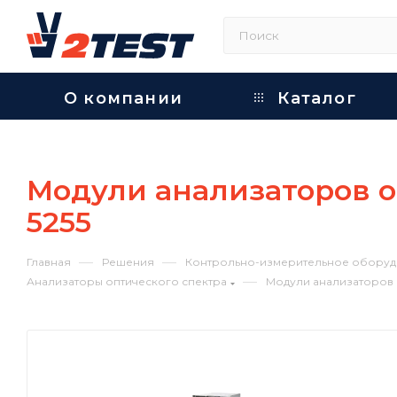
О компании
Каталог
Модули анализаторов о
5255
—
—
Главная
Решения
Контрольно-измерительное оборуд
—
Анализаторы оптического спектра
Модули анализаторов о