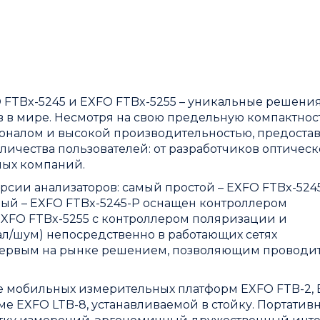
 FTBx-5245 и EXFO FTBx-5255 – уникальные решения
в в мире. Несмотря на свою предельную компактност
оналом и высокой производительностью, предоста
ичества пользователей: от разработчиков оптическ
ых компаний.
рсии анализаторов: самый простой – EXFO FTBx-5245
ый – EXFO FTBx-5245-P оснащен контроллером
XFO FTBx-5255 с контроллером поляризации и
л/шум) непосредственно в работающих сетях
 первым на рынке решением, позволяющим проводи
ве мобильных измерительных платформ
EXFO FTB-2
,
рме
EXFO LTB-8
, устанавливаемой в стойку. Портатив