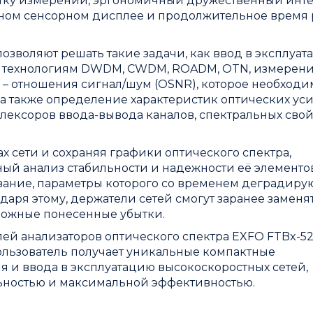
отку измерений, эргономичный дружественный инт
ном сенсорном дисплее и продолжительное время 
озволяют решать такие задачи, как ввод в эксплуат
по технологиям DWDM, CWDM, ROADM, OTN, измерен
х – отношения сигнал/шум (OSNR), которое необходи
а также определение характеристик оптических ус
плексоров ввода-вывода каналов, спектральных свой
 сети и сохраняя графики оптического спектра,
ый анализ стабильности и надежности её элементов
ование, параметры которого со временем деградиру
аря этому, держатели сетей смогут заранее заменя
можные понесенные убытки.
ей анализаторов оптического спектра EXFO FTBx-52
ользователь получает уникальные компактные
 и ввода в эксплуатацию высокоскоростных сетей,
ностью и максимальной эффективностью.